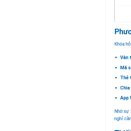
Phươ
Khóa hỗ
Vân 
Mã s
Thẻ 
Chìa
App 
Nhờ sự 
nghỉ cần