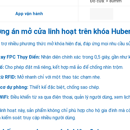
Đố cửa: > 80mm
App vận hành
ng án mở cửa linh hoạt trên khóa Hub
 trợ nhiều phương thức mở khóa hiện đại, đáp ứng mọi nhu cầu sử
tay FPC Thụy Điển:
Nhận diện chính xác trong 0,5 giây, gần như 
ố:
Cho phép đặt mã riêng, kết hợp mã ảo để chống nhìn trộm.
từ RFID:
Mở nhanh chỉ với một thao tác chạm nhẹ.
 cơ dự phòng:
Thiết kế đặc biệt, chống sao chép.
WiFi:
Điều khiển từ xa qua điện thoại, quản lý người dùng, xem lịch
linh hoạt này, sản phẩm không chỉ phù hợp cho hộ gia đình mà c
 kiểm soát truy cập nhiều người dùng.