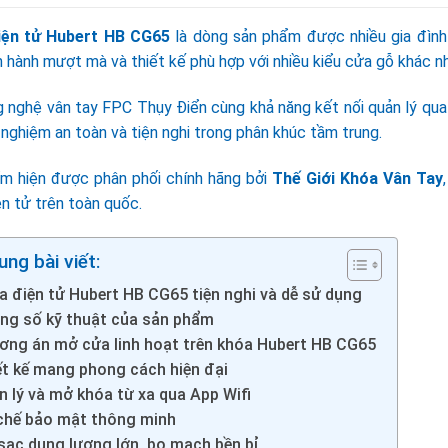
iện tử Hubert HB CG65
là dòng sản phẩm được nhiều gia đình
n hành mượt mà và thiết kế phù hợp với nhiều kiểu cửa gỗ khác n
g nghệ vân tay FPC Thụy Điển cùng khả năng kết nối quản lý qua
 nghiệm an toàn và tiện nghi trong phân khúc tầm trung.
m hiện được phân phối chính hãng bởi
Thế Giới Khóa Vân Tay
n tử trên toàn quốc.
ung bài viết:
a điện tử Hubert HB CG65 tiện nghi và dễ sử dụng
ng số kỹ thuật của sản phẩm
ơng án mở cửa linh hoạt trên khóa Hubert HB CG65
ết kế mang phong cách hiện đại
n lý và mở khóa từ xa qua App Wifi
chế bảo mật thông minh
 sạc dung lượng lớn, bo mạch bền bỉ