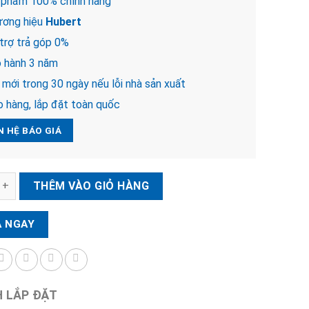
 phẩm 100% chính hãng
ơng hiệu
Hubert
trợ trả góp 0%
 hành 3 năm
mới trong 30 ngày nếu lỗi nhà sản xuất
 hàng, lắp đặt toàn quốc
N HỆ BÁO GIÁ
ện tử Hubert HB CG65 số lượng
THÊM VÀO GIỎ HÀNG
 NGAY
H LẮP ĐẶT