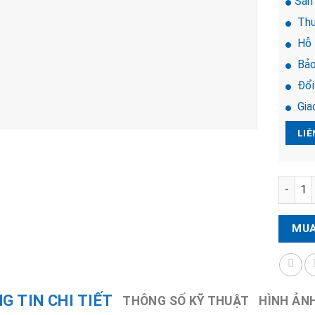
Sản
Thư
Hỗ 
Bảo
Đổi 
Giao
LIÊ
Khóa đi
MUA
G TIN CHI TIẾT
THÔNG SỐ KỸ THUẬT
HÌNH ẢN