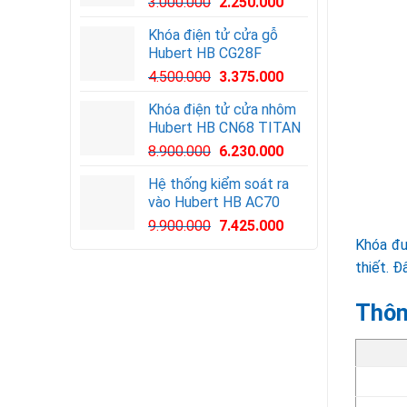
3.000.000
2.250.000
Khóa điện tử cửa gỗ
Hubert HB CG28F
Giá
Giá
4.500.000
3.375.000
gốc
hiện
Khóa điện tử cửa nhôm
là:
tại
Hubert HB CN68 TITAN
4.500.000VND.
là:
8.900.000
6.230.000
3.375.000VND.
Hệ thống kiểm soát ra
vào Hubert HB AC70
Giá
Giá
9.900.000
7.425.000
gốc
hiện
Khóa đư
là:
tại
thiết. Đ
9.900.000VND.
là:
7.425.000VND.
Thôn