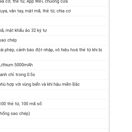
ìa cơ, thẻ từ, App WiFi, chuông cửa
ya, vân tay, mật mã, thẻ từ, chìa cơ
n
ã, mật khẩu ảo 32 ký tự
sao chép
i phép, cảnh báo đột nhập, vô hiệu hoá thẻ từ khi bị
 Lithium 5000mAh
anh chỉ trong 0.5s
ù hợp với vùng biển và khí hậu miền Bắc
 100 thẻ từ, 100 mã số
(chống sao chép)