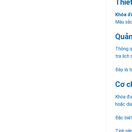
Thiế
Khóa đ
Màu sắc 
Quản
Thông q
tra lịch
Đây là t
Cơ c
Khóa đư
hoặc dù
Đặc biệ
Tính nă