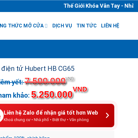
Thế Giới Khóa Vân Tay - Nhà Phân
NG THỨC MỞ CỬA
DỊCH VỤ
TIN TỨC
LIÊN HỆ
 điện tử Hubert HB CG65
7.500.000
Giá
VND
gốc
Giá
VND
5.250.000
là:
hiện
7.500.000VND.
tại
là:
Liên hệ Zalo để nhận giá tốt hơn Web
5.250.000VND.
Khoá chung cư • Nhà phố • Biệt thự • Văn phòng