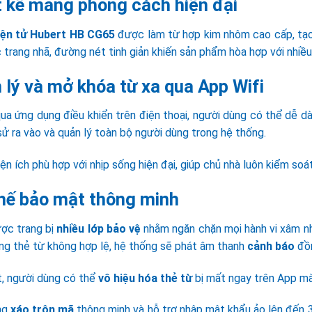
t kế mang phong cách hiện đại
iện tử Hubert HB CG65
được làm từ hợp kim nhôm cao cấp, tạo 
trang nhã, đường nét tinh giản khiến sản phẩm hòa hợp với nhiều 
 lý và mở khóa từ xa qua App Wifi
ua ứng dụng điều khiển trên điện thoại, người dùng có thể dễ d
 sử ra vào và quản lý toàn bộ người dùng trong hệ thống.
iện ích phù hợp với nhịp sống hiện đại, giúp chủ nhà luôn kiểm soá
hế bảo mật thông minh
ợc trang bị
nhiều lớp bảo vệ
nhằm ngăn chặn mọi hành vi xâm nh
ng thẻ từ không hợp lệ, hệ thống sẽ phát âm thanh
cảnh báo
đồn
t, người dùng có thể
vô hiệu hóa thẻ từ
bị mất ngay trên App mà
ng
xáo trộn mã
thông minh và hỗ trợ nhập mật khẩu ảo lên đến 3