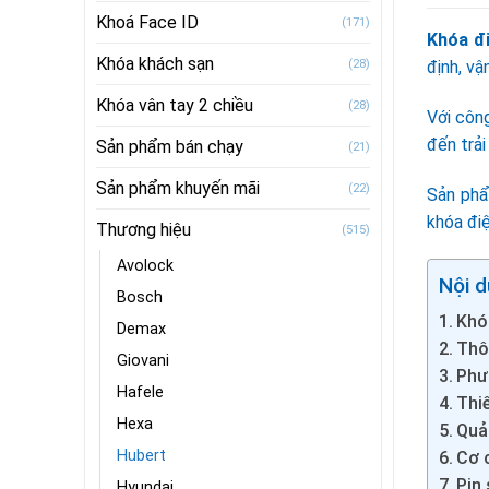
Khoá Face ID
(171)
Khóa đ
Khóa khách sạn
(28)
định, vậ
Khóa vân tay 2 chiều
(28)
Với côn
đến trải
Sản phẩm bán chạy
(21)
Sản phẩm khuyến mãi
(22)
Sản phẩ
khóa điệ
Thương hiệu
(515)
Avolock
Nội d
Bosch
Khó
Demax
Thô
Giovani
Phư
Hafele
Thi
Hexa
Quả
Hubert
Cơ 
Pin
Hyundai