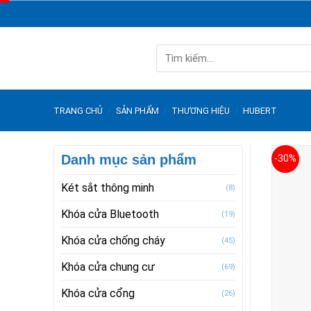
Skip
to
content
Tìm
kiếm:
TRANG CHỦ
/
SẢN PHẨM
/
THƯƠNG HIỆU
/
HUBERT
Danh mục sản phẩm
-30%
Két sắt thông minh
(8)
Khóa cửa Bluetooth
(19)
Khóa cửa chống cháy
(45)
Khóa cửa chung cư
(69)
Khóa cửa cổng
(26)