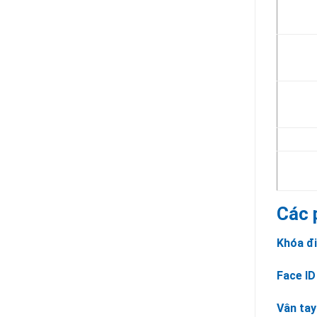
Các 
Khóa đ
Face ID
Vân tay