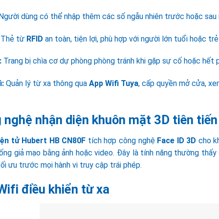
gười dùng có thể nhập thêm các số ngẫu nhiên trước hoặc sau 
Thẻ từ
RFID
an toàn, tiện lợi, phù hợp với người lớn tuổi hoặc tr
:
Trang bị chìa cơ dự phòng phòng tránh khi gặp sự cố hoặc hết p
i:
Quản lý từ xa thông qua
App Wifi Tuya
, cấp quyền mở cửa, xem 
 nghệ nhận diện khuôn mặt 3D tiên tiến
iện tử Hubert HB CN80F
tích hợp công nghệ
Face ID 3D
cho kh
hống giả mạo bằng ảnh hoặc video. Đây là tính năng thường th
ối ưu trước mọi hành vi truy cập trái phép.
ifi điều khiển từ xa