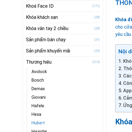
THÔN
Khoá Face ID
(171)
Khóa khách sạn
(28)
Khóa đ
cho cửa
Khóa vân tay 2 chiều
(28)
yêu cầu 
Sản phẩm bán chạy
(21)
Sản phẩm khuyến mãi
Nội d
(22)
Khó
Thương hiệu
(515)
Thô
Avolock
Các
Bosch
Côn
Demax
App 
Giovani
Cảm
Ứng
Hafele
Hexa
Khóa
Hubert
Hyundai