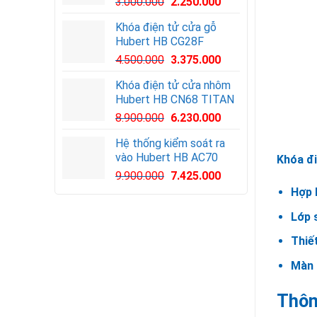
3.000.000
2.250.000
Khóa điện tử cửa gỗ
Hubert HB CG28F
Giá
Giá
4.500.000
3.375.000
gốc
hiện
Khóa điện tử cửa nhôm
là:
tại
Hubert HB CN68 TITAN
4.500.000VND.
là:
8.900.000
6.230.000
3.375.000VND.
Hệ thống kiểm soát ra
vào Hubert HB AC70
Khóa đi
Giá
Giá
9.900.000
7.425.000
gốc
hiện
Hợp 
là:
tại
Lớp 
9.900.000VND.
là:
7.425.000VND.
Thiết
Màn 
Thôn