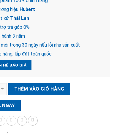
 phẩm 100% chính hãng
ơng hiệu
Hubert
t xứ
Thái Lan
trợ trả góp 0%
 hành 3 năm
mới trong 30 ngày nếu lỗi nhà sản xuất
 hàng, lắp đặt toàn quốc
N HỆ BÁO GIÁ
ện tử Hubert HB CN80F số lượng
THÊM VÀO GIỎ HÀNG
 NGAY