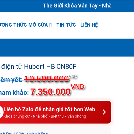
Thế Giới Khóa Vân Tay - Nhà Phân Phối & 
ƯƠNG THỨC MỞ CỬA
TIN TỨC
LIÊN HỆ
 điện tử Hubert HB CN80F
10.500.000
Giá
VND
gốc
Giá
VND
7.350.000
là:
hiện
10.500.000VND.
tại
là:
Liên hệ Zalo để nhận giá tốt hơn Web
7.350.000VND.
Khoá chung cư • Nhà phố • Biệt thự • Văn phòng