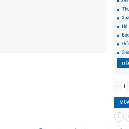
Sản
Thư
Xuấ
Hỗ 
Bảo
Đổi 
Giao
LIÊ
Khóa đi
MUA