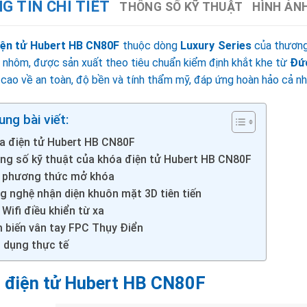
G TIN CHI TIẾT
THÔNG SỐ KỸ THUẬT
HÌNH ẢN
iện tử Hubert HB CN80F
thuộc dòng
Luxury Series
của thương
 nhôm, được sản xuất theo tiêu chuẩn kiểm định khắt khe từ
Đứ
cao về an toàn, độ bền và tính thẩm mỹ, đáp ứng hoàn hảo cả nh
ung bài viết:
a điện tử Hubert HB CN80F
ng số kỹ thuật của khóa điện tử Hubert HB CN80F
 phương thức mở khóa
g nghệ nhận diện khuôn mặt 3D tiên tiến
Wifi điều khiển từ xa
 biến vân tay FPC Thụy Điển
 dụng thực tế
 điện tử Hubert HB CN80F