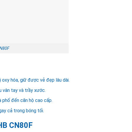
CN80F
ị oxy hóa, giữ được vẻ đẹp lâu dài.
vân tay và trầy xước.
à phố đến căn hộ cao cấp.
ay cả trong bóng tối.
 HB CN80F