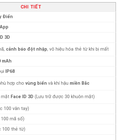
CHI TIẾT
y Điển
App
ID 3D
mã,
cảnh báo đột nhập
, vô hiệu hóa thẻ từ khi bị mất
0 mAh
bụi
IP68
phù hợp cho
vùng biển
và khí hậu
miền Bắc
n mặt
Face ID 3D
(Lưu trữ được 30 khuôn mặt)
c 100 vân tay)
 100 mã số)
 100 thẻ từ)