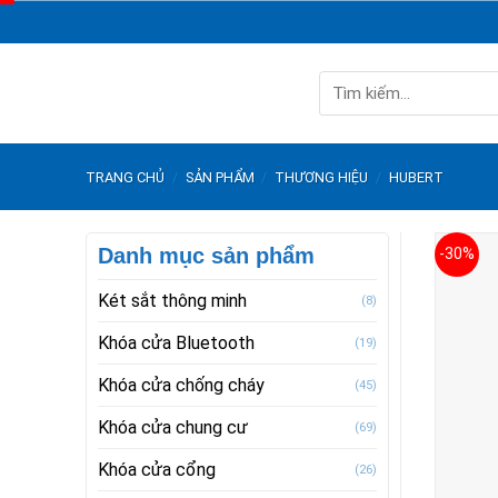
Skip
to
content
Tìm
kiếm:
TRANG CHỦ
/
SẢN PHẨM
/
THƯƠNG HIỆU
/
HUBERT
Danh mục sản phẩm
-30%
Két sắt thông minh
(8)
Khóa cửa Bluetooth
(19)
Khóa cửa chống cháy
(45)
Khóa cửa chung cư
(69)
Khóa cửa cổng
(26)