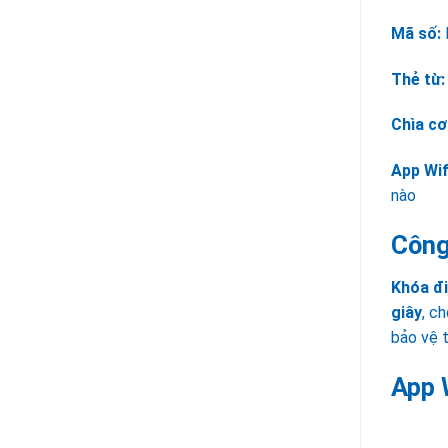
Mã số:
N
Thẻ từ:
Chìa cơ
App Wif
nào
Công
Khóa đ
giây
, c
bảo vệ t
App W