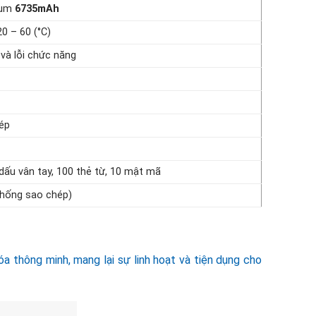
ium
6735mAh
20 – 60 (°C)
 và lỗi chức năng
kép
dấu vân tay, 100 thẻ từ, 10 mật mã
(chống sao chép)
a thông minh, mang lại sự linh hoạt và tiện dụng cho