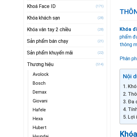
Khoá Face ID
(171)
THÔN
Khóa khách sạn
(28)
Khóa đ
Khóa vân tay 2 chiều
(28)
phẩm đư
Sản phẩm bán chạy
(21)
thông mi
Sản phẩm khuyến mãi
(22)
Phân ph
Thương hiệu
(514)
Avolock
Nội d
Bosch
Khó
Demax
Thô
Giovani
Đa 
Tín
Hafele
Lợi
Hexa
Hubert
Khóa
Hyundai