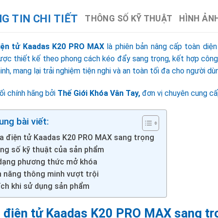
G TIN CHI TIẾT
THÔNG SỐ KỸ THUẬT
HÌNH ẢN
iện tử Kaadas K20 PRO MAX
là phiên bản nâng cấp toàn diệ
ợc thiết kế theo phong cách kéo đẩy sang trọng, kết hợp công n
nh, mang lại trải nghiệm tiện nghi và an toàn tối đa cho người dù
ối chính hãng bởi
Thế Giới Khóa Vân Tay
,
đơn vị chuyên cung cấp
ung bài viết:
a điện tử Kaadas K20 PRO MAX sang trọng
ng số kỹ thuật của sản phẩm
dạng phương thức mở khóa
h năng thông minh vượt trội
 ích khi sử dụng sản phẩm
 điện tử Kaadas K20 PRO MAX sang t