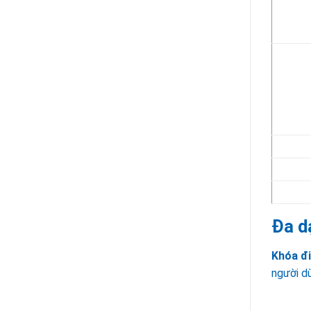
Đa d
Khóa đ
người dù