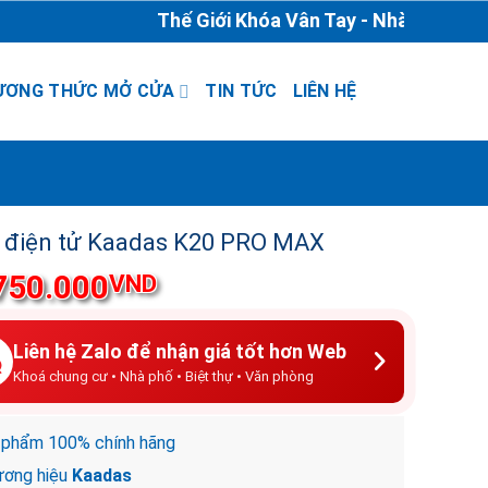
Thế Giới Khóa Vân Tay - Nhà Phân Phối &
ƯƠNG THỨC MỞ CỬA
TIN TỨC
LIÊN HỆ
 điện tử Kaadas K20 PRO MAX
750.000
VND
Liên hệ Zalo để nhận giá tốt hơn Web
Khoá chung cư • Nhà phố • Biệt thự • Văn phòng
 phẩm 100% chính hãng
ơng hiệu
Kaadas