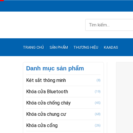
Skip
to
content
Tìm
kiếm:
TRANG CHỦ
/
SẢN PHẨM
/
THƯƠNG HIỆU
/
KAADAS
Danh mục sản phẩm
Két sắt thông minh
(8)
Khóa cửa Bluetooth
(19)
Khóa cửa chống cháy
(45)
Khóa cửa chung cư
(68)
Khóa cửa cổng
(26)