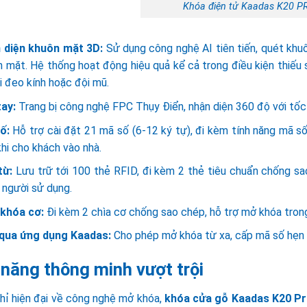
Khóa điện tử Kaadas K20 
 diện khuôn mặt 3D:
Sử dụng công nghệ AI tiên tiến, quét khuô
 mặt. Hệ thống hoạt động hiệu quả kể cả trong điều kiện thiếu 
i đeo kính hoặc đội mũ.
tay:
Trang bị công nghệ FPC Thụy Điển, nhận diện 360 độ với tốc 
ố:
Hỗ trợ cài đặt 21 mã số (6-12 ký tự), đi kèm tính năng mã số
khi cho khách vào nhà.
từ:
Lưu trữ tới 100 thẻ RFID, đi kèm 2 thẻ tiêu chuẩn chống sa
 người sử dụng.
 khóa cơ:
Đi kèm 2 chìa cơ chống sao chép, hỗ trợ mở khóa trong
 qua ứng dụng Kaadas:
Cho phép mở khóa từ xa, cấp mã số hẹn giờ
 năng thông minh vượt trội
hỉ hiện đại về công nghệ mở khóa,
khóa cửa gỗ
Kaadas K20 P