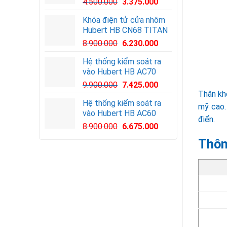
Giá
Giá
4.500.000
3.375.000
gốc
hiện
Khóa điện tử cửa nhôm
là:
tại
Hubert HB CN68 TITAN
4.500.000VND.
là:
8.900.000
6.230.000
3.375.000VND.
Hệ thống kiểm soát ra
vào Hubert HB AC70
Giá
Giá
9.900.000
7.425.000
Thân kh
gốc
hiện
Hệ thống kiểm soát ra
là:
tại
mỹ cao.
vào Hubert HB AC60
9.900.000VND.
là:
điển.
Giá
Giá
8.900.000
6.675.000
7.425.000VND.
gốc
hiện
Thôn
là:
tại
8.900.000VND.
là:
6.675.000VND.