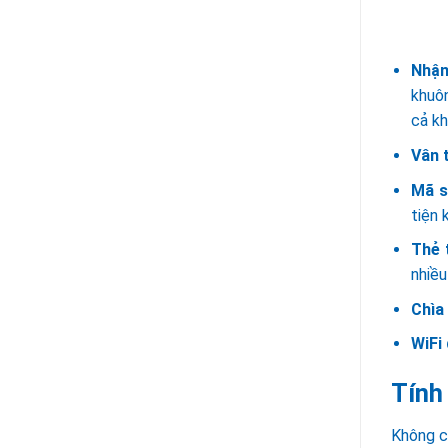
Nhận
khuôn
cả kh
Vân 
Mã s
tiện 
Thẻ 
nhiều
Chìa
WiFi
Tính
Không c