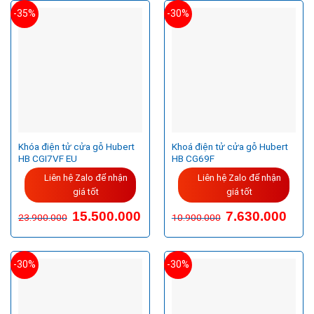
-35%
-30%
Khóa điện tử cửa gỗ Hubert
Khoá điện tử cửa gỗ Hubert
HB CGI7VF EU
HB CG69F
Liên hệ Zalo để nhận
Liên hệ Zalo để nhận
giá tốt
giá tốt
Giá
Giá
15.500.000
7.630.000
23.900.000
10.900.000
gốc
hiện
là:
tại
10.900.000VND.
là:
7.630
-30%
-30%