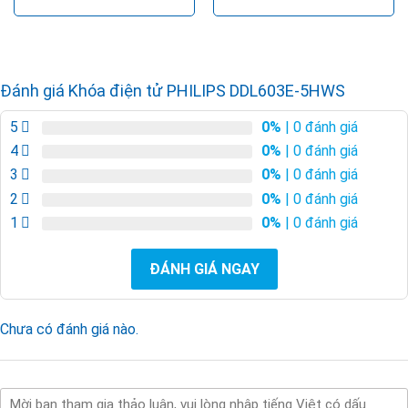
là:
tại
7.990.000VND.
là:
5.593.000VND.
Đánh giá Khóa điện tử PHILIPS DDL603E-5HWS
5
0%
| 0 đánh giá
4
0%
| 0 đánh giá
3
0%
| 0 đánh giá
2
0%
| 0 đánh giá
1
0%
| 0 đánh giá
ĐÁNH GIÁ NGAY
Chưa có đánh giá nào.