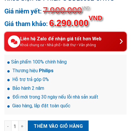
7.900.000
Giá
VND
gốc
Giá
VND
6.290.000
là:
hiện
7.900.000V
tại
là:
Liên hệ Zalo để nhận giá tốt hơn Web
6.290.0
Khoá chung cư • Nhà phố • Biệt thự • Văn phòng
Sản phẩm 100% chính hãng
Thương hiệu
Philips
Hỗ trợ trả góp 0%
Bảo hành 2 năm
Đổi mới trong 30 ngày nếu lỗi nhà sản xuất
Giao hàng, lắp đặt toàn quốc
Khóa điện tử PHILIPS DDL603E-5HWS số lượng
THÊM VÀO GIỎ HÀNG