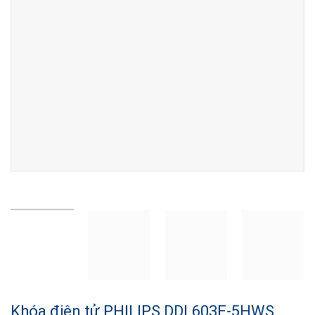
Khóa điện tử PHILIPS DDL603E-5HWS