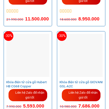
giá tốt
giá tốt
Được xếp
Được xếp
11.500.000
8.950.000
21.990.000
18.600.000
hạng
5.00
5
hạng
5.00
5
sao
sao
-30%
-30%
Khóa điện tử cửa gỗ Hubert
Khóa điện tử cửa gỗ GIOVANI
HB CG68 Copper
GSL-A2C
Liên hệ Zalo để nhận
Liên hệ Zalo để nhận
giá tốt
giá tốt
Giá
Giá
5.593.000
7.686.000
7.990.000
10.980.000
gốc
hiện