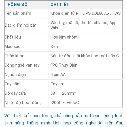
THÔNG SỐ
CHI TIẾT
Tên sản phẩm
Khóa điện tử PHILIPS DDL603E-5HWS
Vân tay, mã số, thẻ từ, chìa cơ, App
Đặc điểm nổi bật
WiFi
Chất liệu
Hợp kim nhôm
Màu sắc
Đen
Thân khóa
Bán tự động, lõi khóa bảo mật cấp C
Công nghệ vân tay
FPC Thụy Điển
Nguồn điện
4 pin AA
Tay cầm
Tay gạt
Độ dày cửa
38 – 120mm*
Nhiệt độ hoạt động
-20oC ~ +60oC
Với thiết kế sang trọng, khả năng bảo mật cao, cùng loạt
tính năng thông minh tích hợp công nghệ AI hiện đại,