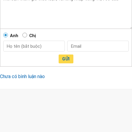
Anh
Chị
GỬI
Chưa có bình luận nào
CÔNG TY TNHH TM & DV KC HOME
MST: 0318018538
Hotline
0932 684 339
(24/7)
Head Office