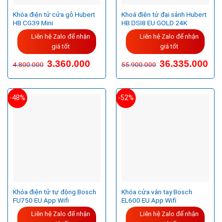
Khóa điện tử cửa gỗ Hubert
Khoá điện tử đại sảnh Hubert
HB CG39 Mini
HB DSI8 EU GOLD 24K
Liên hệ Zalo để nhận
Liên hệ Zalo để nhận
giá tốt
giá tốt
Giá
Giá
3.360.000
36.335.000
4.800.000
55.900.000
gốc
hiện
là:
tại
55.900.000VND.
là:
36.3
-48%
-52%
Khóa điện tử tự động Bosch
Khóa cửa vân tay Bosch
FU750 EU App Wifi
EL600 EU App Wifi
Liên hệ Zalo để nhận
Liên hệ Zalo để nhận