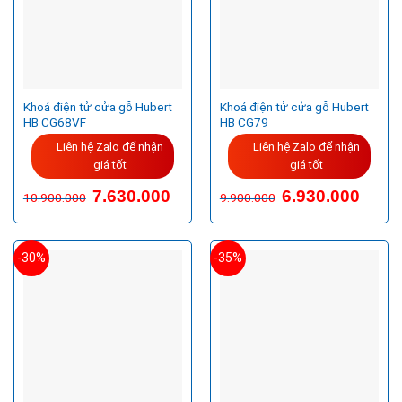
Khoá điện tử cửa gỗ Hubert
Khoá điện tử cửa gỗ Hubert
HB CG68VF
HB CG79
Liên hệ Zalo để nhận
Liên hệ Zalo để nhận
giá tốt
giá tốt
Giá
Giá
7.630.000
6.930.000
10.900.000
9.900.000
gốc
hiện
là:
tại
10.900.000VND.
là:
7.630.000VND.
-30%
-35%