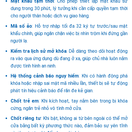
Mật khẩu tạm thời
: Cho phép thiết lập mật khẩu sử
dụng trong 30 phút, lý tưởng khi cần cấp quyền tạm thời
cho người thân hoặc dịch vụ giao hàng.
Mã số ảo
: Hỗ trợ nhập tối đa 32 ký tự trước/sau mật
khẩu chính, giúp ngăn chặn việc bị nhìn trộm khi đứng gần
người lạ.
Kiểm tra lịch sử mở khóa
: Dễ dàng theo dõi hoạt động
ra vào qua ứng dụng dù đang ở xa, giúp chủ nhà luôn nắm
được tình hình an ninh.
Hệ thống cảnh báo nguy hiểm
: Khi có hành động phá
khóa hoặc nhập sai mật mã nhiều lần, thiết bị sẽ tự động
phát tín hiệu cảnh báo để răn đe kẻ gian.
Chốt trẻ em
: Khi kích hoạt, tay nắm bên trong bị khóa
cứng, ngăn trẻ nhỏ vô tình mở cửa.
Chốt riêng tư
: Khi bật, không ai từ bên ngoài có thể mở
cửa bằng bất kỳ phương thức nào, đảm bảo sự yên tĩnh