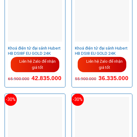
Khoá điện tử đại sảnh Hubert
Khoá điện tử đại sảnh Hubert
HB DSI8F EU GOLD 24K
HB DSI8 EU GOLD 24K
Liên hệ Zalo để nhận
Liên hệ Zalo để nhận
giá tốt
giá tốt
Giá
Giá
Giá
Giá
42.835.000
36.335.000
65.900.000
55.900.000
gốc
hiện
gốc
hiện
là:
tại
là:
tại
65.900.000VND.
là:
55.900.000VND.
là:
42.835.000VND.
36.3
-30%
-30%