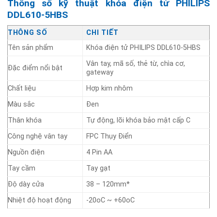
Thông số kỹ thuật khóa điện tử PHILIPS
DDL610-5HBS
THÔNG SỐ
CHI TIẾT
Tên sản phẩm
Khóa điện tử PHILIPS DDL610-5HBS
Vân tay, mã số, thẻ từ, chìa cơ,
Đặc điểm nổi bật
gateway
Chất liệu
Hợp kim nhôm
Màu sắc
Đen
Thân khóa
Tự động, lõi khóa bảo mật cấp C
Công nghệ vân tay
FPC Thụy Điển
Nguồn điện
4 Pin AA
Tay cầm
Tay gạt
Độ dày cửa
38 – 120mm*
Nhiệt độ hoạt động
-20oC ~ +60oC