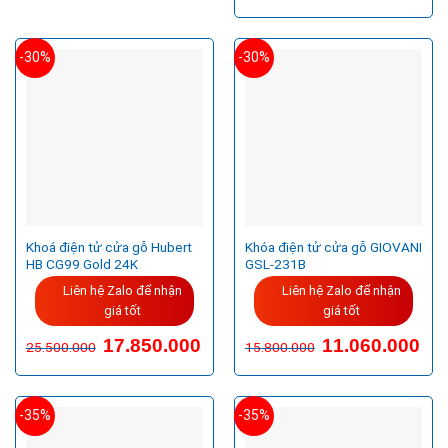
sao
-30%
-30%
Khoá điện tử cửa gỗ Hubert
Khóa điện tử cửa gỗ GIOVANI
HB CG99 Gold 24K
GSL-231B
Liên hệ Zalo để nhận
Liên hệ Zalo để nhận
giá tốt
giá tốt
Giá
Giá
Giá
Giá
17.850.000
11.060.000
25.500.000
15.800.000
gốc
hiện
gốc
hiện
là:
tại
là:
tại
25.500.000VND.
là:
15.800.000VND.
là:
17.850.000VND.
11.0
-35%
-35%