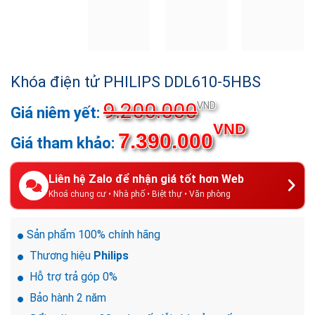
Khóa điện tử PHILIPS DDL610-5HBS
9.200.000
Giá
VND
gốc
Giá
VND
7.390.000
là:
hiện
9.200.000V
tại
là:
Liên hệ Zalo để nhận giá tốt hơn Web
7.390.0
Khoá chung cư • Nhà phố • Biệt thự • Văn phòng
Sản phẩm 100% chính hãng
Thương hiệu
Philips
Hỗ trợ trả góp 0%
Bảo hành 2 năm