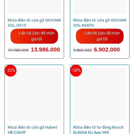
Khóa điện tử cửa gỗ GIOVANI
Khóa điện tử cửa gỗ GIOVANI
GSL-G515
GSL-K66FG
Liên hệ Zalo để nhận
Liên hệ Zalo để nhận
giá tốt
giá tốt
Giá
Giá
13.986.000
6.902.000
19.980.000
9.860.000
gốc
hiện
là:
tại
9.860.000VND.
là:
6.902.
-30%
-58%
Khoá điện tử cửa gỗ Hubert
Khóa điện tử tự động Bosch
HB CG69F
EL800A EU App Wifi