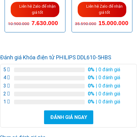
Liên hệ Zalo để nhận
Liên hệ Zalo để nhận
giá tốt
giá tốt
Giá
Giá
7.630.000
15.000.000
10.900.000
35.590.000
gốc
hiện
là:
tại
10.900.000VND.
là:
7.630.000VND.
Đánh giá Khóa điện tử PHILIPS DDL610-5HBS
5
0%
| 0 đánh giá
4
0%
| 0 đánh giá
3
0%
| 0 đánh giá
2
0%
| 0 đánh giá
1
0%
| 0 đánh giá
ĐÁNH GIÁ NGAY