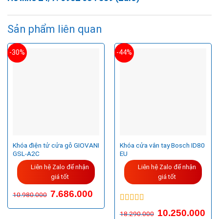
Sản phẩm liên quan
-30%
-44%
Khóa điện tử cửa gỗ GIOVANI
Khóa cửa vân tay Bosch ID80
GSL-A2C
EU
Liên hệ Zalo để nhận
Liên hệ Zalo để nhận
giá tốt
giá tốt
7.686.000
10.980.000
Được xếp
10.250.000
18.290.000
hạng
5.00
5