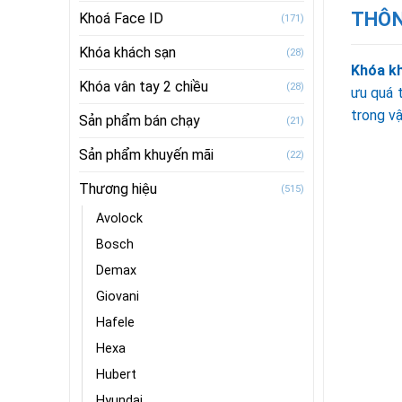
THÔN
Khoá Face ID
(171)
Khóa khách sạn
(28)
Khóa k
Khóa vân tay 2 chiều
(28)
ưu quá 
trong vậ
Sản phẩm bán chạy
(21)
Sản phẩm khuyến mãi
(22)
Thương hiệu
(515)
Avolock
Bosch
Demax
Giovani
Hafele
Hexa
Hubert
Hyundai