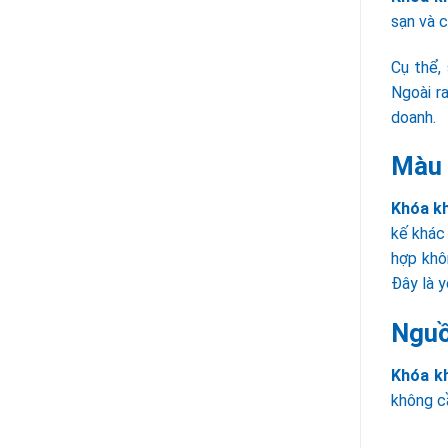
sạn và c
Cụ thể,
Ngoài r
doanh.
Màu 
Khóa k
kế khác
hợp khô
Đây là y
Nguồn
Khóa k
không cầ