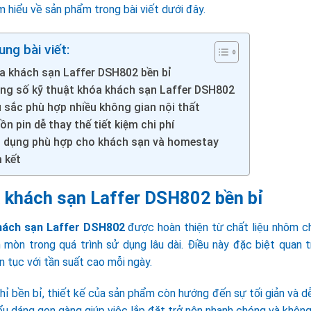
m hiểu về sản phẩm trong bài viết dưới đây.
ung bài viết:
a khách sạn Laffer DSH802 bền bỉ
ng số kỹ thuật khóa khách sạn Laffer DSH802
 sắc phù hợp nhiều không gian nội thất
n pin dễ thay thế tiết kiệm chi phí
 dụng phù hợp cho khách sạn và homestay
 kết
 khách sạn Laffer DSH802 bền bỉ
hách sạn Laffer DSH802
được hoàn thiện từ chất liệu nhôm ch
n mòn trong quá trình sử dụng lâu dài. Điều này đặc biệt quan 
n tục với tần suất cao mỗi ngày.
ỉ bền bỉ, thiết kế của sản phẩm còn hướng đến sự tối giản và d
iểu dáng gọn gàng giúp việc lắp đặt trở nên nhanh chóng và khô