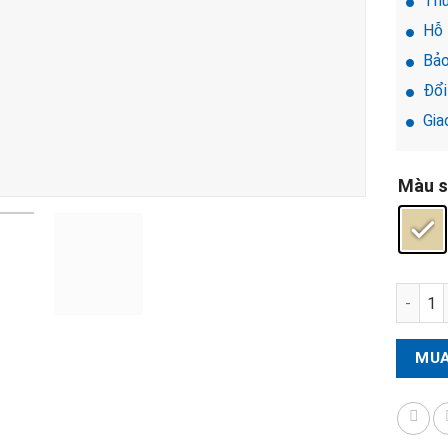
Thư
Hỗ 
Bảo
Đổi 
Giao
Màu s
Khóa kh
MUA