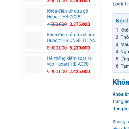
3.000.000
2.250.000
Lock
tì
Khóa điện tử cửa gỗ
Hubert HB CG28F
Nội d
Giá
Giá
4.500.000
3.375.000
Khó
gốc
hiện
Khóa điện tử cửa nhôm
là:
tại
Thô
Hubert HB CN68 TITAN
4.500.000VND.
là:
Màu
8.900.000
6.230.000
3.375.000VND.
Nguồ
Hệ thống kiểm soát ra
Ứng
vào Hubert HB AC70
Tạm
Giá
Giá
9.900.000
7.425.000
gốc
hiện
Khóa
là:
tại
9.900.000VND.
là:
Khóa k
7.425.000VND.
trạng ă
động liê
Không ch
nhau. K