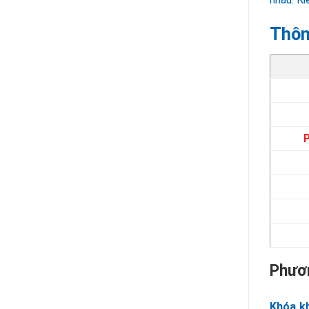
Thôn
Phươn
Khóa k