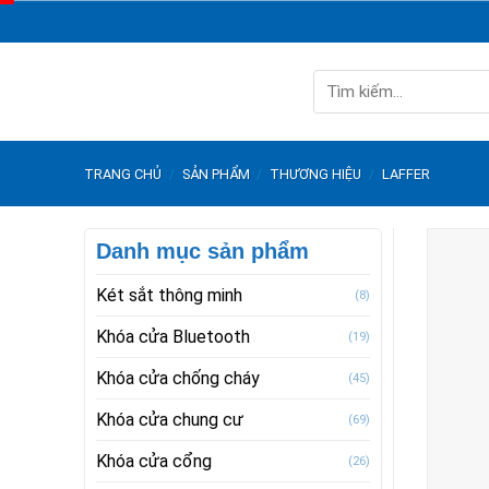
Skip
to
content
Tìm
kiếm:
TRANG CHỦ
/
SẢN PHẨM
/
THƯƠNG HIỆU
/
LAFFER
Danh mục sản phẩm
Két sắt thông minh
(8)
Khóa cửa Bluetooth
(19)
Khóa cửa chống cháy
(45)
Khóa cửa chung cư
(69)
Khóa cửa cổng
(26)