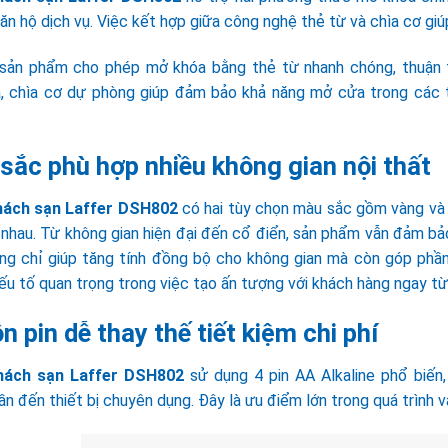
ăn hộ dịch vụ. Việc kết hợp giữa công nghệ thẻ từ và chìa cơ giúp
 sản phẩm cho phép mở khóa bằng thẻ từ nhanh chóng, thuận t
a, chìa cơ dự phòng giúp đảm bảo khả năng mở cửa trong các tì
sắc phù hợp nhiều không gian nội thất
hách sạn Laffer DSH802
có hai tùy chọn màu sắc gồm vàng và b
 nhau. Từ không gian hiện đại đến cổ điển, sản phẩm vẫn đảm bả
ng chỉ giúp tăng tính đồng bộ cho không gian mà còn góp phần 
ếu tố quan trọng trong việc tạo ấn tượng với khách hàng ngay từ 
 pin dễ thay thế tiết kiệm chi phí
hách sạn Laffer DSH802
sử dụng 4 pin AA Alkaline phổ biến,
n đến thiết bị chuyên dụng. Đây là ưu điểm lớn trong quá trình v