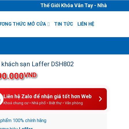
Thế Giới Khóa Vân Tay - Nhà Phân Phối & 
ƯƠNG THỨC MỞ CỬA
TIN TỨC
LIÊN HỆ
 khách sạn Laffer DSH802
90.000
VND
Liên hệ Zalo để nhận giá tốt hơn Web
Khoá chung cư • Nhà phố • Biệt thự • Văn phòng
 phẩm 100% chính hãng