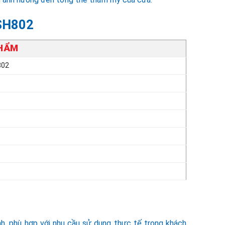
DSH802
PHẨM
802
h, phù hợp với nhu cầu sử dụng thực tế trong khách