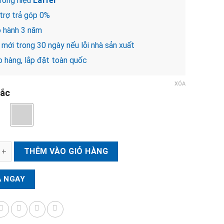
ơng hiệu
Laffer
trợ trả góp 0%
 hành 3 năm
mới trong 30 ngày nếu lỗi nhà sản xuất
 hàng, lắp đặt toàn quốc
XÓA
ắc
ách sạn Laffer DSH802 số lượng
THÊM VÀO GIỎ HÀNG
 NGAY