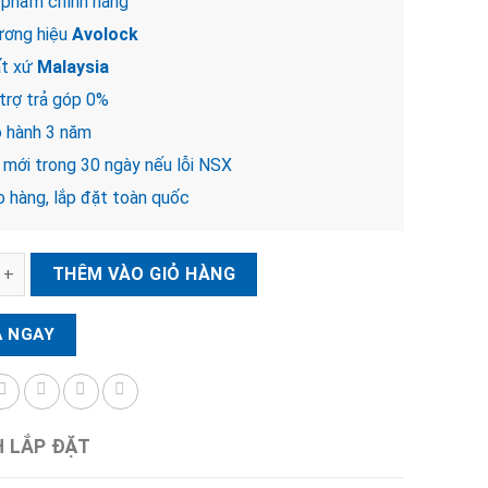
 phẩm chính hãng
ơng hiệu
Avolock
t xứ
Malaysia
trợ trả góp 0%
 hành 3 năm
 mới trong 30 ngày nếu lỗi NSX
 hàng, lắp đặt toàn quốc
n tay Avolock AN 387 số lượng
THÊM VÀO GIỎ HÀNG
 NGAY
H LẮP ĐẶT