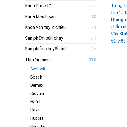
Trong t
Khoá Face ID
(171)
trước đ
Khóa khách sạn
(28)
thông 
phẩm nh
Khóa vân tay 2 chiều
(28)
Vậy
Khó
Sản phẩm bán chạy
(21)
bài viết
Sản phẩm khuyến mãi
(22)
Thương hiệu
(514)
Avolock
Bosch
Demax
Giovani
Hafele
Hexa
Hubert
Hyundai