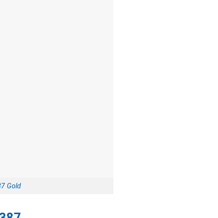
87 Gold
 387