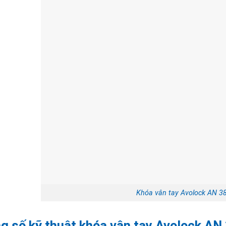
Khóa vân tay Avolock AN 3
g số kỹ thuật khóa vân tay Avolock AN