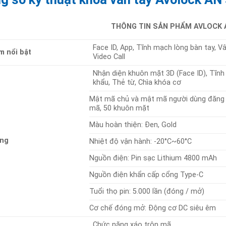
THÔNG TIN SẢN PHẨM
AVLOCK 
Face ID, App, Tĩnh mạch lòng bàn tay, Vâ
m nổi bật
Video Call
Nhận diện khuôn mặt 3D (Face ID), Tĩnh
khẩu, Thẻ từ, Chìa khóa cơ
Mật mã chủ và mật mã người dùng đăng ký
mã, 50 khuôn mặt
Màu hoàn thiện: Đen, Gold
ộng
Nhiệt độ vận hành: -20°C~60°C
Nguồn điện: Pin sạc Lithium 4800 mAh
Nguồn điện khẩn cấp cổng Type-C
Tuổi thọ pin: 5.000 lần (đóng / mở)
Cơ chế đóng mở: Động cơ DC siêu êm
Chức năng xáo trộn mã