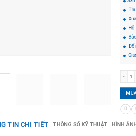
Sản
Thư
Xuấ
Hỗ 
Bảo
Đổi
Giao
Khóa vâ
MUA
G TIN CHI TIẾT
THÔNG SỐ KỸ THUẬT
HÌNH ẢN