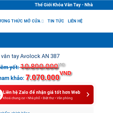
Thế Giới Khóa Vân Tay - Nhà Phân Phối & 
ƯƠNG THỨC MỞ CỬA
TIN TỨC
LIÊN HỆ
 vân tay Avolock AN 387
10.890.000
Giá
VND
gốc
Giá
VND
7.070.000
là:
hiện
10.890.000VND.
tại
là:
Liên hệ Zalo để nhận giá tốt hơn Web
7.070.000VND.
Khoá chung cư • Nhà phố • Biệt thự • Văn phòng