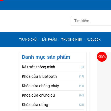
Skip
to
content
Tìm
kiếm:
TRANG CHỦ
/
SẢN PHẨM
/
THƯƠNG HIỆU
/
AVOLOCK
Danh mục sản phẩm
-35%
Két sắt thông minh
(8)
Khóa cửa Bluetooth
(19)
Khóa cửa chống cháy
(45)
Khóa cửa chung cư
(68)
Khóa cửa cổng
(26)