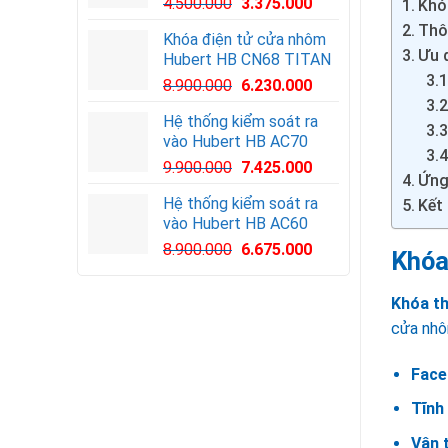
Giá
Giá
4.500.000
3.375.000
Khó
gốc
hiện
Thô
Khóa điện tử cửa nhôm
là:
tại
Ưu 
Hubert HB CN68 TITAN
4.500.000VND.
là:
8.900.000
6.230.000
3.375.000VND.
Hệ thống kiểm soát ra
vào Hubert HB AC70
Giá
Giá
9.900.000
7.425.000
Ứng
gốc
hiện
Hệ thống kiểm soát ra
Kết 
là:
tại
vào Hubert HB AC60
9.900.000VND.
là:
Giá
Giá
8.900.000
6.675.000
7.425.000VND.
Khóa
gốc
hiện
là:
tại
Khóa t
8.900.000VND.
là:
cửa nhô
6.675.000VND.
Face
Tĩnh
Vân 