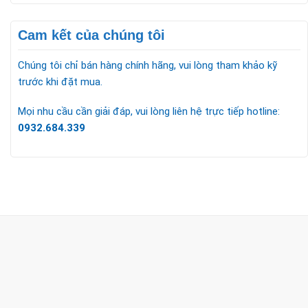
Cam kết của chúng tôi
Chúng tôi chỉ bán hàng chính hãng, vui lòng tham khảo kỹ
trước khi đặt mua.
Mọi nhu cầu cần giải đáp, vui lòng liên hệ trực tiếp hotline:
0932.684.339
CÔNG TY TNHH TM & DV KC HOME
MST: 0318018538
Hotline
0932 684 339
(24/7)
Head Office