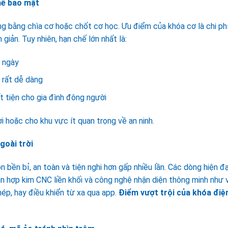
hế bảo mật
ng bằng chìa cơ hoặc chốt cơ học. Ưu điểm của khóa cơ là chi ph
giản. Tuy nhiên, hạn chế lớn nhất là:
u ngày
 rất dễ dàng
t tiện cho gia đình đông người
ời hoặc cho khu vực ít quan trọng về an ninh.
goài trời
n bền bỉ, an toàn và tiện nghi hơn gấp nhiều lần. Các dòng hiện đạ
n hợp kim CNC liền khối và công nghệ nhận diện thông minh như 
ép, hay điều khiển từ xa qua app.
Điểm vượt trội của khóa điệ