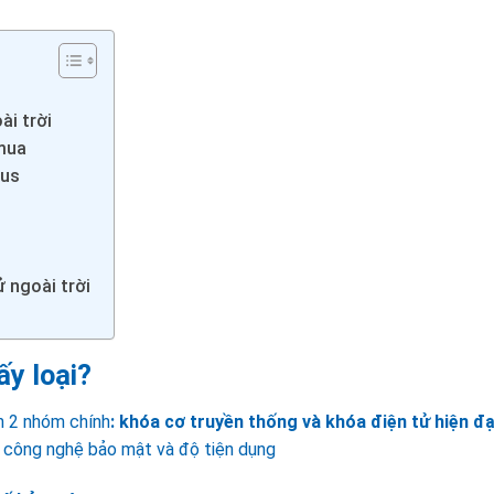
ài trời
 mua
lus
ử ngoài trời
ấy loại?
nh 2 nhóm chính
: khóa cơ truyền thống và khóa điện tử hiện đạ
ề công nghệ bảo mật và độ tiện dụng