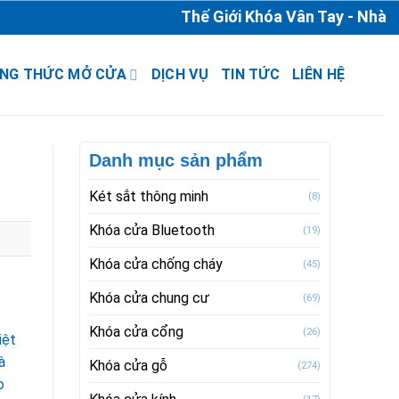
Thế Giới Khóa Vân Tay - Nhà Phân
NG THỨC MỞ CỬA
DỊCH VỤ
TIN TỨC
LIÊN HỆ
Danh mục sản phẩm
Két sắt thông minh
(8)
Khóa cửa Bluetooth
(19)
Khóa cửa chống cháy
(45)
Khóa cửa chung cư
(69)
Khóa cửa cổng
(26)
iệt
à
Khóa cửa gỗ
(274)
o