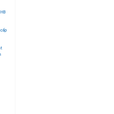
 HB
 cấp
ặt
n