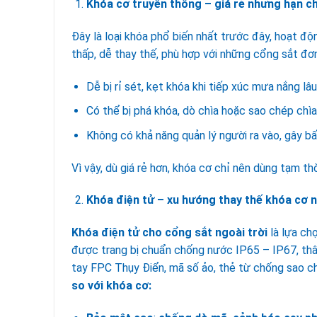
Khóa cơ truyền thống – giá rẻ nhưng hạn c
Đây là loại khóa phổ biến nhất trước đây, hoạt độ
thấp, dễ thay thế, phù hợp với những cổng sắt đơn 
Dễ bị rỉ sét, kẹt khóa khi tiếp xúc mưa nắng lâ
Có thể bị phá khóa, dò chìa hoặc sao chép chìa
Không có khả năng quản lý người ra vào, gây bấ
Vì vậy, dù giá rẻ hơn, khóa cơ chỉ nên dùng tạm th
Khóa điện tử – xu hướng thay thế khóa cơ n
Khóa điện tử cho cổng sắt ngoài trời
là lựa chọ
được trang bị chuẩn chống nước IP65 – IP67, thâ
tay FPC Thụy Điển, mã số ảo, thẻ từ chống sao ch
so với khóa cơ: