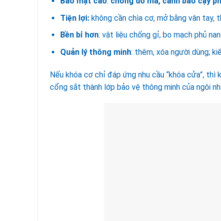
Bảo mật cao
:
chống dò mã, cảnh báo cạy ph
Tiện lợi:
không cần chìa cơ, mở bằng vân tay, t
Bền bỉ hơn
: vật liệu chống gỉ, bo mạch phủ na
Quản lý thông minh
: thêm, xóa người dùng; kiể
Nếu khóa cơ chỉ đáp ứng nhu cầu “khóa cửa”, thì 
cổng sắt thành lớp bảo vệ thông minh của ngôi nh