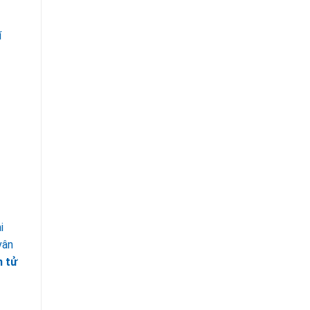
í
i
vân
n tử