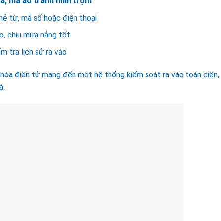
á, mã ảo tránh nhìn trộm
hẻ từ, mã số hoặc điện thoại
no, chịu mưa nắng tốt
m tra lịch sử ra vào
khóa điện tử mang đến một hệ thống kiểm soát ra vào toàn diện,
à.