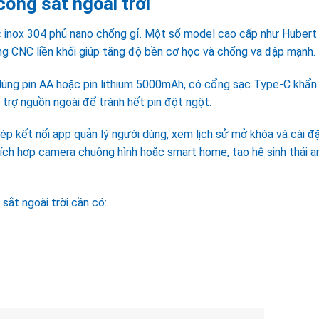
ổng sắt ngoài trời
 inox 304 phủ nano chống gỉ. Một số model cao cấp như Hubert
CNC liền khối giúp tăng độ bền cơ học và chống va đập mạnh.
dùng pin AA hoặc pin lithium 5000mAh, có cổng sạc Type-C khẩn
trợ nguồn ngoài để tránh hết pin đột ngột.
ép kết nối app quản lý người dùng, xem lịch sử mở khóa và cài đ
ích hợp camera chuông hình hoặc smart home, tạo hệ sinh thái a
ắt ngoài trời cần có: