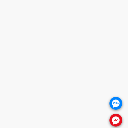
HOTLINE
0932 684 339
HỖ TRỢ KHÁCH HÀNG
1. CHÍNH SÁCH BẢO HÀNH
2. CHÍNH SÁCH THANH TOÁN
3. CHÍNH SÁCH VẬN CHUYỂN
4. CHÍNH SÁCH ĐỔI TRẢ SẢN PHẨM
5. CHÍNH SÁCH BẢO VỆ KHÁCH HÀNG
THÔNG TIN WEBSITE
Giới thiệu
Báo giá khóa cửa
Khóa cửa vân tay
.
Khóa cửa gỗ
Khóa cửa nhôm
.
FANPAGE