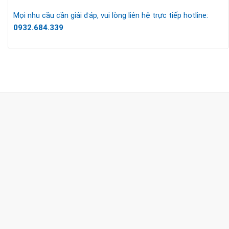
Mọi nhu cầu cần giải đáp, vui lòng liên hệ trực tiếp hotline:
0932.684.339
CÔNG TY TNHH TM & DV KC HOME
MST: 0318018538
Hotline
0932 684 339
(24/7)
Head Office
XEM BẢN ĐỒ ĐƯỜNG ĐI
THỦ ĐỨC - HCM (SHOWROOM PHILIPS)