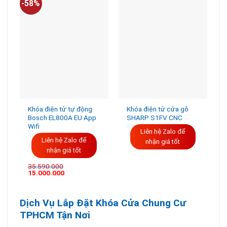
-58%
-
Khóa điện tử tự động
Khóa điện tử cửa gỗ
Bosch EL800A EU App
SHARP S1FV CNC
Wifi
Liên hệ Zalo để
Liên hệ Zalo để
nhận giá tốt
nhận giá tốt
35.590.000
15.000.000
Dịch Vụ Lắp Đặt Khóa Cửa Chung Cư
TPHCM Tận Nơi