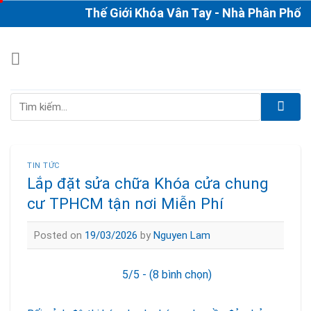
Skip
Thế Giới Khóa Vân Tay - Nhà Phân Phối & Th
to
content
Tìm
kiếm:
TIN TỨC
Lắp đặt sửa chữa Khóa cửa chung
cư TPHCM tận nơi Miễn Phí
Posted on
19/03/2026
by
Nguyen Lam
5/5 - (8 bình chọn)