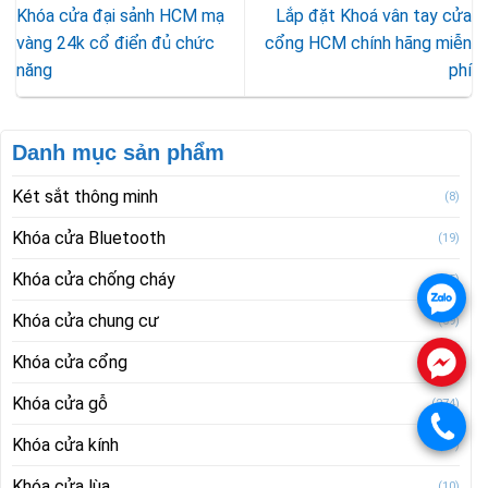
Khóa cửa đại sảnh HCM mạ
Lắp đặt Khoá vân tay cửa
vàng 24k cổ điển đủ chức
cổng HCM chính hãng miễn
năng
phí
Danh mục sản phẩm
Két sắt thông minh
(8)
Khóa cửa Bluetooth
(19)
Khóa cửa chống cháy
(45)
.
Khóa cửa chung cư
(69)
.
Khóa cửa cổng
(26)
Khóa cửa gỗ
(274)
.
Khóa cửa kính
(17)
Khóa cửa lùa
(10)