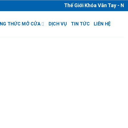
Thế Giới Khóa Vân Tay - Nhà
NG THỨC MỞ CỬA
DỊCH VỤ
TIN TỨC
LIÊN HỆ