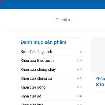
Skip
to
content
Tìm
kiếm:
Danh mục sản phẩm
Két sắt thông minh
(8)
Khóa cửa Bluetooth
(19)
Khóa cửa chống cháy
(45)
Khóa cửa chung cư
Khóa
(69)
toàn 
Khóa cửa cổng
(26)
Khóa cửa gỗ
(274)