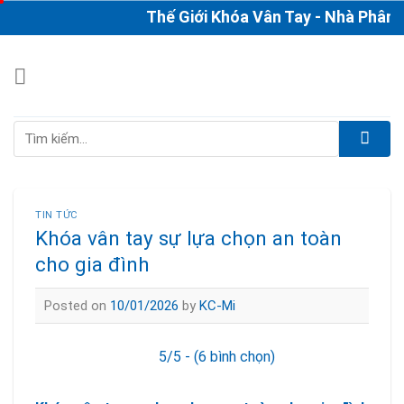
Skip
Thế Giới Khóa Vân Tay - Nhà Phân Phố
to
content
Tìm
kiếm:
TIN TỨC
Khóa vân tay sự lựa chọn an toàn
cho gia đình
Posted on
10/01/2026
by
KC-Mi
5/5 - (6 bình chọn)