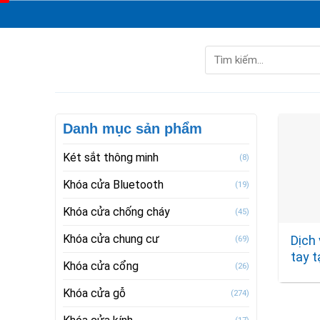
Skip
to
content
Tìm
kiếm:
Danh mục sản phẩm
Két sắt thông minh
(8)
Khóa cửa Bluetooth
(19)
Khóa cửa chống cháy
(45)
Khóa cửa chung cư
Dịch
(69)
tay t
Khóa cửa cổng
(26)
Khóa cửa gỗ
(274)