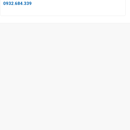
0932.684.339
CÔNG TY TNHH TM & DV KC HOME
MST: 0318018538
Hotline
0932 684 339
(24/7)
Head Office
XEM BẢN ĐỒ ĐƯỜNG ĐI
THỦ ĐỨC - HCM (SHOWROOM PHILIPS)
Giờ mở cửa
HOTLINE
0932 684 339
QUẬN 2 - HCM