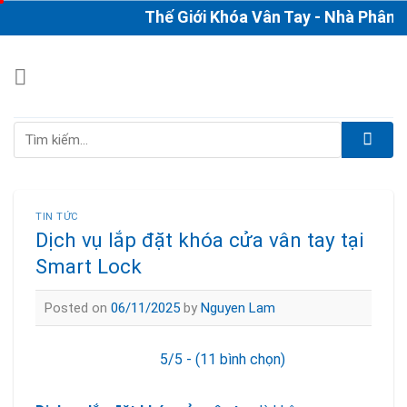
Skip
Thế Giới Khóa Vân Tay - Nhà Phân Phố
to
content
Tìm
kiếm:
TIN TỨC
Dịch vụ lắp đặt khóa cửa vân tay tại
Smart Lock
Posted on
06/11/2025
by
Nguyen Lam
5/5 - (11 bình chọn)