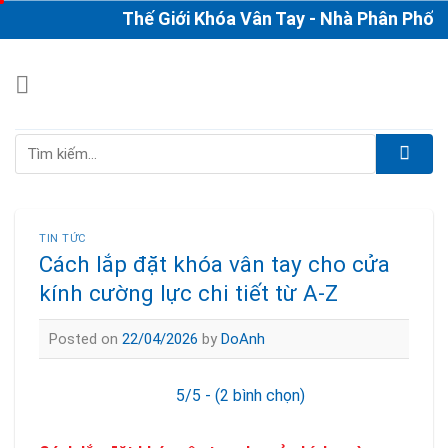
Skip
Thế Giới Khóa Vân Tay - Nhà Phân Phối & Th
to
content
Tìm
kiếm:
TIN TỨC
Cách lắp đặt khóa vân tay cho cửa
kính cường lực chi tiết từ A-Z
Posted on
22/04/2026
by
DoAnh
5/5 - (2 bình chọn)