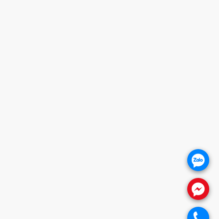
HỖ TRỢ KHÁCH HÀNG
1. CHÍNH SÁCH BẢO HÀNH
2. CHÍNH SÁCH THANH TOÁN
3. CHÍNH SÁCH VẬN CHUYỂN
4. CHÍNH SÁCH ĐỔI TRẢ SẢN PHẨM
5. CHÍNH SÁCH BẢO VỆ KHÁCH HÀNG
THÔNG TIN WEBSITE
Giới thiệu
Báo giá khóa cửa
Khóa cửa vân tay
.
Khóa cửa gỗ
Khóa cửa nhôm
.
FANPAGE
.