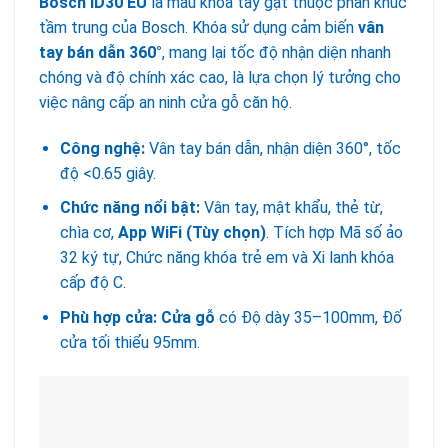
Bosch ID30 EU
là mẫu khóa tay gạt thuộc phân khúc
tầm trung của Bosch. Khóa sử dụng cảm biến
vân
tay bán dẫn 360°
, mang lại tốc độ nhận diện nhanh
chóng và độ chính xác cao, là lựa chọn lý tưởng cho
việc nâng cấp an ninh cửa gỗ căn hộ.
Công nghệ:
Vân tay bán dẫn, nhận diện 360°, tốc
độ <0.65 giây.
Chức năng nổi bật:
Vân tay, mật khẩu, thẻ từ,
chìa cơ,
App WiFi (Tùy chọn)
. Tích hợp Mã số ảo
32 ký tự, Chức năng khóa trẻ em và Xi lanh khóa
cấp độ C.
Phù hợp cửa:
Cửa gỗ
có Độ dày 35–100mm, Đố
cửa tối thiểu 95mm.