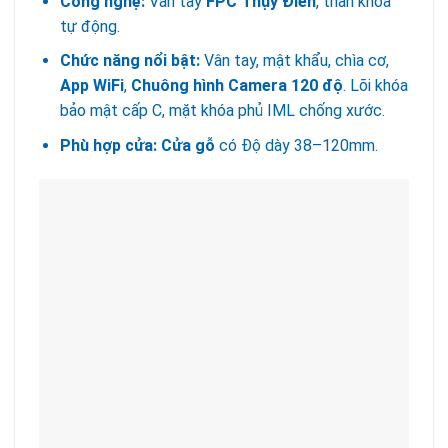
Công nghệ:
Vân tay
FPC Thụy Điển
, thân khóa
tự động.
Chức năng nổi bật:
Vân tay, mật khẩu, chìa cơ,
App WiFi
,
Chuông hình Camera 120 độ
. Lõi khóa
bảo mật cấp C, mặt khóa phủ IML chống xước.
Phù hợp cửa:
Cửa gỗ
có Độ dày 38–120mm.