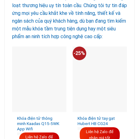
loạt thương hiệu uy tín toàn cầu. Chúng tôi tự tin đáp
ứng mọi yêu cầu khắt khe về tính năng, thiết kế và
ngân sách của quý khách hàng, dù bạn đang tìm kiếm
một mẫu khóa tầm trung tiện dụng hay một siêu
phẩm an ninh tích hợp công nghệ cao cấp:
-25%
-
Khóa điện tử thông
Khóa điện tử tay gạt
minh Kaadas Q15-5WK
Hubert HB CG24
App Wifi
Liên hệ Zalo để
Liên hệ Zalo để
nhận giá tốt