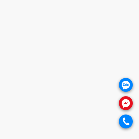
Giờ mở cửa
HOTLINE
0932 684 339
THANH XUÂN - HN (SHOWROOM PHILIPS)
Giờ mở cửa
HOTLINE
0932 684 339
HỖ TRỢ KHÁCH HÀNG
.
1. CHÍNH SÁCH BẢO HÀNH
2. CHÍNH SÁCH THANH TOÁN
3. CHÍNH SÁCH VẬN CHUYỂN
.
4. CHÍNH SÁCH ĐỔI TRẢ SẢN PHẨM
5. CHÍNH SÁCH BẢO VỆ KHÁCH HÀNG
.
THÔNG TIN WEBSITE