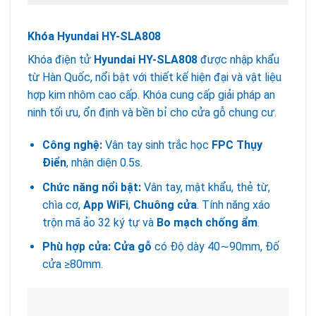
Khóa Hyundai HY-SLA808
Khóa điện tử
Hyundai HY-SLA808
được nhập khẩu
từ Hàn Quốc, nổi bật với thiết kế hiện đại và vật liệu
hợp kim nhôm cao cấp. Khóa cung cấp giải pháp an
ninh tối ưu, ổn định và bền bỉ cho cửa gỗ chung cư.
Công nghệ:
Vân tay sinh trắc học
FPC Thụy
Điển
, nhận diện 0.5s.
Chức năng nổi bật:
Vân tay, mật khẩu, thẻ từ,
chìa cơ,
App WiFi
,
Chuông cửa
. Tính năng xáo
trộn mã ảo 32 ký tự và
Bo mạch chống ẩm
.
Phù hợp cửa:
Cửa gỗ
có Độ dày 40∼90mm, Đố
cửa ≥80mm.