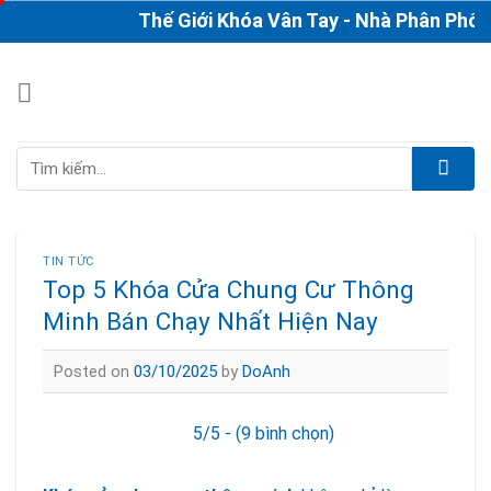
Skip
Thế Giới Khóa Vân Tay - Nhà Phân Phối & Th
to
content
Tìm
kiếm:
TIN TỨC
Top 5 Khóa Cửa Chung Cư Thông
Minh Bán Chạy Nhất Hiện Nay
Posted on
03/10/2025
by
DoAnh
5/5 - (9 bình chọn)