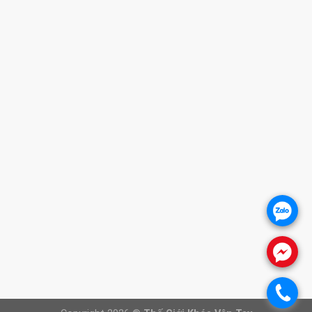
HỖ TRỢ KHÁCH HÀNG
1. CHÍNH SÁCH BẢO HÀNH
2. CHÍNH SÁCH THANH TOÁN
3. CHÍNH SÁCH VẬN CHUYỂN
4. CHÍNH SÁCH ĐỔI TRẢ SẢN PHẨM
5. CHÍNH SÁCH BẢO VỆ KHÁCH HÀNG
THÔNG TIN WEBSITE
Giới thiệu
Báo giá khóa cửa
Khóa cửa vân tay
.
Khóa cửa gỗ
Khóa cửa nhôm
.
FANPAGE
.