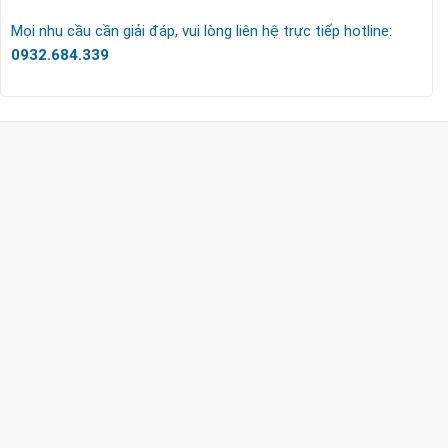
Mọi nhu cầu cần giải đáp, vui lòng liên hệ trực tiếp hotline:
0932.684.339
CÔNG TY TNHH TM & DV KC HOME
MST: 0318018538
Hotline
0932 684 339
(24/7)
Head Office
XEM BẢN ĐỒ ĐƯỜNG ĐI
THỦ ĐỨC - HCM (SHOWROOM PHILIPS)
Giờ mở cửa
HOTLINE
0932 684 339