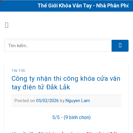
Skip
Thế Giới Khóa Vân Tay - Nhà Phân Phối & Th
to
content
Tìm
kiếm:
TIN TỨC
Công ty nhận thi công khóa cửa vân
tay điện tử Đắk Lắk
Posted on
05/02/2026
by
Nguyen Lam
5/5 - (9 bình chọn)