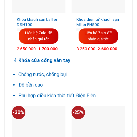
Khóa khách sạn Laffer
Khóa điện tử khách sạn
DSH100
Miller FH500
Liên hệ Zalo để
Liên hệ Zalo để
nhận giá tốt
nhận giá tốt
Giá
Giá
2.650.000
1.700.000
3.250.000
2.600.000
gốc
hiện
là:
tại
Khóa cửa cổng vân tay
3.250.000VND.
là:
2.600.000
Chống nước, chống bụi
Độ bền cao
Phù hợp điều kiện thời tiết Điện Biên
-30%
-25%
-