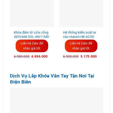
Khóa điện tử cửa cổng
Hệ thống kiểm soát ra
GIOVANI GSL-W611MD
vào Hubert HB AC50
Liên hệ Zalo để
Liên hệ Zalo để
nhận giá tốt
nhận giá tốt
Giá
Giá
Giá
Giá
6.980.000
4.886.000
6.900.000
5.175.000
gốc
hiện
gốc
hiện
là:
tại
là:
tại
6.980.000VND.
là:
6.900.000VND.
là:
4.886.000VND.
5.175.000
Dịch Vụ Lắp Khóa Vân Tay Tận Nơi Tại
Điện Biên