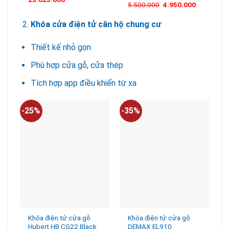
Được xếp
5.500.000
4.950.000
hạng
5.00
5
sao
Khóa cửa điện tử căn hộ chung cư
Thiết kế nhỏ gọn
Phù hợp cửa gỗ, cửa thép
Tích hợp app điều khiển từ xa
-25%
-35%
-
Khóa điện tử cửa gỗ
Khóa điện tử cửa gỗ
Hubert HB CG22 Black
DEMAX EL910