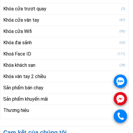
Khóa cửa trượt quay
(2)
Khóa cửa vân tay
(87)
Khóa cửa Wifi
(85)
Khóa đại sảnh
(65)
Khoá Face ID
(171)
Khóa khách sạn
(28)
Khóa vân tay 2 chiều
(28)
.
Sản phẩm bán chạy
(21)
.
Sản phẩm khuyến mãi
(22)
Thương hiệu
(516)
.
Cam kết của chúng tôi