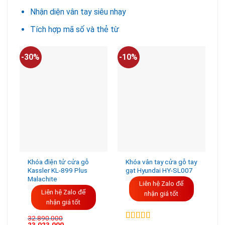
Nhận diện vân tay siêu nhạy
Tích hợp mã số và thẻ từ
-30%
-10%
-
Khóa điện tử cửa gỗ
Khóa vân tay cửa gỗ tay
Kassler KL-899 Plus
gạt Hyundai HY-SL007
Malachite
Liên hệ Zalo để
Liên hệ Zalo để
nhận giá tốt
nhận giá tốt
32.890.000
23.023.000