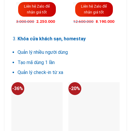
Liên hệ Zalo để
Liên hệ Zalo để
nhận giá tốt
nhận giá tốt
Giá
Giá
3.000.000
2.250.000
12.600.000
8.190.000
gốc
hiện
là:
tại
3.000.000VND.
là:
2.250.000VND.
Khóa cửa khách sạn, homestay
Quản lý nhiều người dùng
Tạo mã dùng 1 lần
Quản lý check-in từ xa
-36%
-20%
-