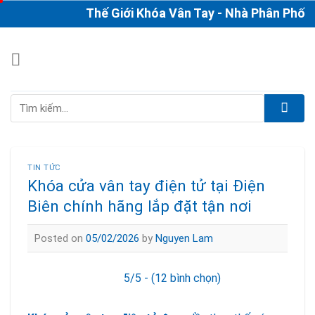
Skip
Thế Giới Khóa Vân Tay - Nhà Phân Phối & Th
to
content
Tìm
kiếm:
TIN TỨC
Khóa cửa vân tay điện tử tại Điện
Biên chính hãng lắp đặt tận nơi
Posted on
05/02/2026
by
Nguyen Lam
5/5 - (12 bình chọn)