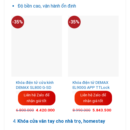
Độ bền cao, vận hành ổn định
-35%
-35%
-
Khóa điện tử cửa kính
Khóa điện tử DEMAX
DEMAX SL800 G-SD
EL900G APP TTLock
Liên hệ Zalo để
Liên hệ Zalo để
nhận giá tốt
nhận giá tốt
6.800.000
4.420.000
8.990.000
5.843.500
Khóa cửa vân tay cho nhà trọ, homestay