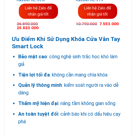
Liên hệ Zalo để
Liên hệ Zalo để
nhận giá tốt
nhận giá tốt
Giá
Giá
36.890.000
10.790.000
7.553.000
Giá
Giá
gốc
hiện
25.823.000
gốc
hiện
là:
tại
là:
tại
10.790.000VND.
là:
Ưu Điểm Khi Sử Dụng Khóa Cửa Vân Tay
36.890.000VND.
là:
7.553.00
25.823.000VND.
Smart Lock
Bảo mật cao
: công nghệ sinh trắc học khó làm
giả
Tiện lợi tối đa
: không cần mang chìa khóa
Quản lý thông minh
: kiểm soát người ra vào dễ
dàng
Thẩm mỹ hiện đại
: nâng tầm không gian sống
An toàn tuyệt đối
: cảnh báo khi có dấu hiệu cạy
phá