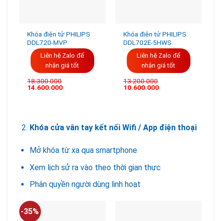
Khóa điện tử PHILIPS
Khóa điện tử PHILIPS
DDL720-MVP
DDL702E-5HWS
Liên hệ Zalo để
Liên hệ Zalo để
nhận giá tốt
nhận giá tốt
18.300.000
13.200.000
Giá
Giá
14.600.000
10.600.000
gốc
hiện
là:
tại
18.300.000VND.
là:
14.600.000VND.
Khóa cửa vân tay kết nối Wifi / App điện thoại
Mở khóa từ xa qua smartphone
Xem lịch sử ra vào theo thời gian thực
Phân quyền người dùng linh hoạt
-35%
-