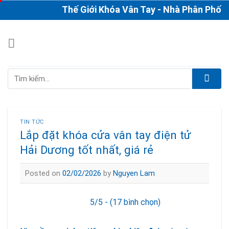
Skip
Thế Giới Khóa Vân Tay - Nhà Phân Phối & Th
to
content
Tìm
kiếm:
TIN TỨC
Lắp đặt khóa cửa vân tay điện tử
Hải Dương tốt nhất, giá rẻ
Posted on
02/02/2026
by
Nguyen Lam
5/5 - (17 bình chọn)