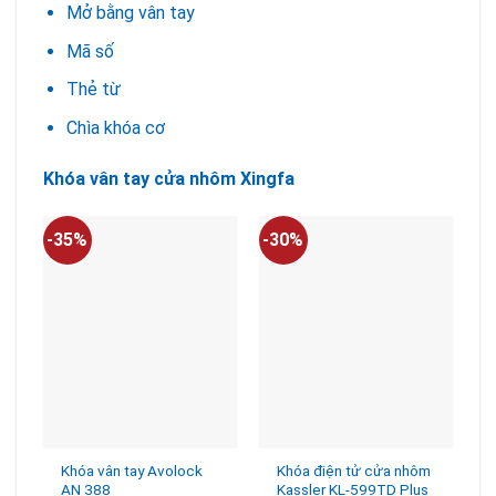
Mở bằng vân tay
Mã số
Thẻ từ
Chìa khóa cơ
Khóa vân tay cửa nhôm Xingfa
-35%
-30%
-
Khóa vân tay Avolock
Khóa điện tử cửa nhôm
AN 388
Kassler KL-599TD Plus