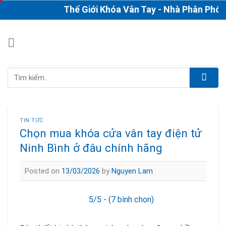
Skip
Thế Giới Khóa Vân Tay - Nhà Phân Phối & Th
to
content
Tìm
kiếm:
TIN TỨC
Chọn mua khóa cửa vân tay điện tử
Ninh Bình ở đâu chính hãng
Posted on
13/03/2026
by
Nguyen Lam
5/5 - (7 bình chọn)