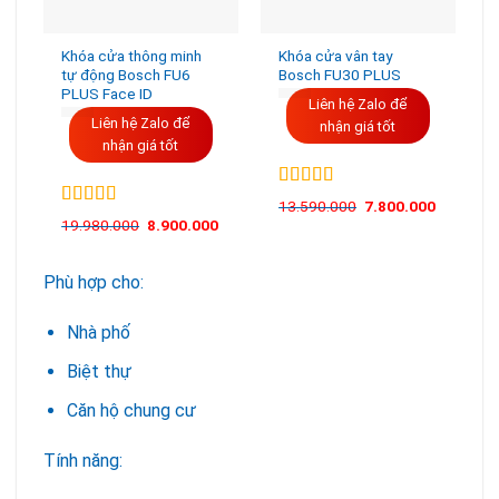
Khóa cửa thông minh
Khóa cửa vân tay
tự động Bosch FU6
Bosch FU30 PLUS
PLUS Face ID
Liên hệ Zalo để
Liên hệ Zalo để
nhận giá tốt
nhận giá tốt
Được xếp
13.590.000
7.800.000
hạng
5.00
5
Được xếp
19.980.000
8.900.000
sao
hạng
5.00
5
sao
Phù hợp cho:
Nhà phố
Biệt thự
Căn hộ chung cư
Tính năng: