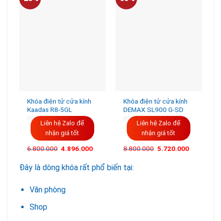
Khóa điện tử cửa kính
Khóa điện tử cửa kính
Kaadas R8-5GL
DEMAX SL900 G-SD
Liên hệ Zalo để
Liên hệ Zalo để
nhận giá tốt
nhận giá tốt
Giá
Giá
6.800.000
4.896.000
8.800.000
5.720.000
gốc
hiện
là:
tại
Đây là dòng khóa rất phổ biến tại:
6.800.000VND.
là:
4.896.000VND.
Văn phòng
Shop