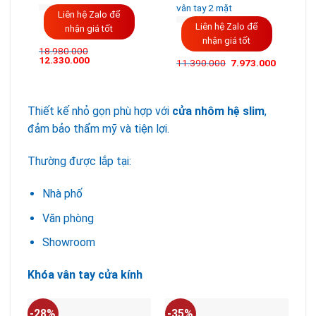
vân tay 2 mặt
Liên hệ Zalo để
Liên hệ Zalo để
nhận giá tốt
nhận giá tốt
18.980.000
Giá
Giá
12.330.000
11.390.000
7.973.000
gốc
hiện
là:
tại
18.980.000VND.
là:
12.330.000VND.
Thiết kế nhỏ gọn phù hợp với
cửa nhôm hệ slim
,
đảm bảo thẩm mỹ và tiện lợi.
Thường được lắp tại:
Nhà phố
Văn phòng
Showroom
Khóa vân tay cửa kính
-28%
-35%
-