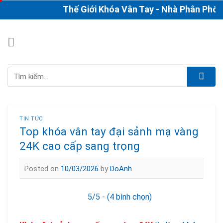
Skip
Thế Giới Khóa Vân Tay - Nhà Phân Phối & 
to
content
Tìm
kiếm:
TIN TỨC
Top khóa vân tay đại sảnh mạ vàng
24K cao cấp sang trọng
Posted on
10/03/2026
by
DoAnh
5/5 - (4 bình chọn)