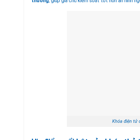
thường
, giúp gia chủ kiểm soát tốt hơn an ninh ng
Khóa điện tử