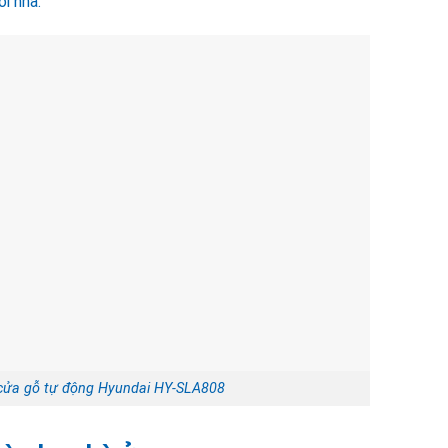
ôi nhà.
 cửa gỗ tự động Hyundai HY-SLA808