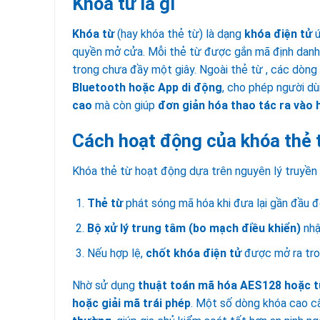
Khóa từ là gì
Khóa từ
(hay khóa thẻ từ) là dạng
khóa điện tử
ứ
quyền mở cửa. Mỗi thẻ từ được gắn mã định danh 
trong chưa đầy một giây. Ngoài thẻ từ , các dòng
Bluetooth hoặc App di động
, cho phép người dù
cao
mà còn giúp
đơn giản hóa thao tác ra vào
Cách hoạt động của khóa thẻ 
Khóa thẻ từ hoạt động dựa trên nguyên lý truyền v
Thẻ từ
phát sóng mã hóa khi đưa lại gần đầu đ
Bộ xử lý trung tâm (bo mạch điều khiển)
nhận
Nếu hợp lệ,
chốt khóa điện tử
được mở ra tron
Nhờ sử dụng
thuật toán mã hóa AES128 hoặc 
hoặc giải mã trái phép
. Một số dòng khóa cao c