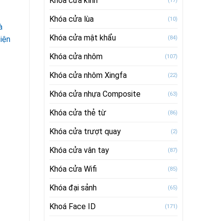
Khóa cửa kính
(17)
Khóa cửa lùa
(10)
à
Khóa cửa mật khẩu
iện
(84)
Khóa cửa nhôm
(107)
Khóa cửa nhôm Xingfa
(22)
Khóa cửa nhựa Composite
(63)
Khóa cửa thẻ từ
(86)
Khóa cửa trượt quay
(2)
Khóa cửa vân tay
(87)
Khóa cửa Wifi
(85)
Khóa đại sảnh
(65)
Khoá Face ID
(171)