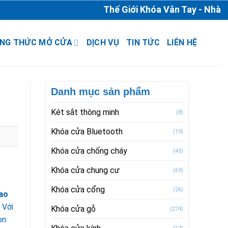
Thế Giới Khóa Vân Tay - Nhà Phân
NG THỨC MỞ CỬA
DỊCH VỤ
TIN TỨC
LIÊN HỆ
Danh mục sản phẩm
Két sắt thông minh
(8)
Khóa cửa Bluetooth
(19)
Khóa cửa chống cháy
(45)
Khóa cửa chung cư
(69)
Khóa cửa cổng
(26)
hao
 Với
Khóa cửa gỗ
(274)
òn