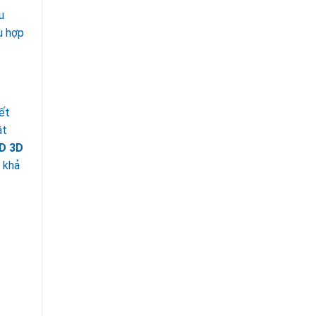
u
ù hợp
ết
ật
ID 3D
à khả