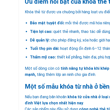
Ưu điểm nổi bật của khóa thẻ 
Khóa thẻ từ được ưa chuộng bởi hàng loạt ưu điể
Bảo mật tuyệt đối:
mỗi thẻ được mã hóa riêng
Tiện lợi cao:
quét thẻ nhanh, thao tác dễ dùng 
Dễ quản lý:
cho phép đăng ký, xóa hoặc giới h
Tuổi thọ pin dài:
hoạt động ổn định 6–12 tháng
Thẩm mỹ cao:
thiết kế phẳng, hiện đại, phù hợ
Một số dòng còn có
tính năng tự khóa khi khép
mạnh,
tăng thêm lớp an ninh cho gia đình.
Một số mẫu khóa từ nhà ở bền
Nếu bạn đang băn khoăn
khóa từ cửa nhà ở loại
đình Việt lựa chọn nhất hiện nay
.
Các sản phẩm này đều sử dụng
công nghệ thẻ t