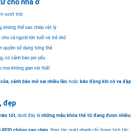
từ cho nhà ở
m vượt trội:
, không thể sao chép vật lý
cho cả người lớn tuổi và trẻ nhỏ
ạn quyền sử dụng từng thẻ
, có cảnh báo pin yếu
p mọi không gian nội thất
 cửa
,
cảnh báo mở sai nhiều lần
, hoặc
báo động khi có va đập
, đẹp
 nào tốt
, dưới đây là
những mẫu khóa thẻ từ đang được nhiều
ừ RFID chống sao chép
, thao tác quét nhanh chỉ trong tích tắc,