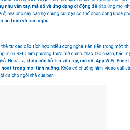
ụ như vân tay, mã số và ứng dụng di động
để đáp ứng mọi nh
hà ở, nhà phố hay căn hộ chung cư, bạn có thể chọn dòng khóa ph
ộ an toàn và tiện nghi.
 thẻ từ cao cấp tích hợp nhiều công nghệ tiên tiến trong một thi
ông minh RFID làm phương thức mở chính, thao tác nhanh, bảo m
nhỏ. Ngoài ra,
khóa còn hỗ trợ vân tay, mã số, App WiFi, Face 
h hoạt trong mọi tình huống
. Khóa có chuông hình, video call v
tối đa cho ngôi nhà của bạn.