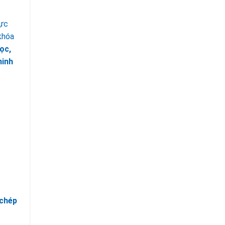
ực
khóa
ọc,
ninh
 chép