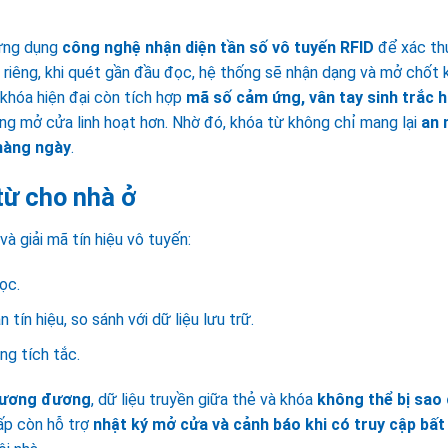
ng dụng
công nghệ nhận diện tần số vô tuyến RFID
để xác th
riêng, khi quét gần đầu đọc, hệ thống sẽ nhận dạng và mở chốt 
 khóa hiện đại còn tích hợp
mã số cảm ứng, vân tay sinh trắc h
ng mở cửa linh hoạt hơn. Nhờ đó, khóa từ không chỉ mang lại
an 
 hàng ngày
.
từ cho nhà ở
à giải mã tín hiệu vô tuyến:
ọc.
 tín hiệu, so sánh với dữ liệu lưu trữ.
g tích tắc.
tương đương
, dữ liệu truyền giữa thẻ và khóa
không thể bị sao
ấp còn hỗ trợ
nhật ký mở cửa và cảnh báo khi có truy cập bất