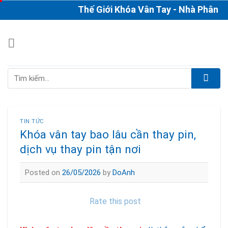
Skip
Thế Giới Khóa Vân Tay - Nhà Phân Phối
to
content
Tìm
kiếm:
TIN TỨC
Khóa vân tay bao lâu cần thay pin,
dịch vụ thay pin tận nơi
Posted on
26/05/2026
by
DoAnh
Rate this post