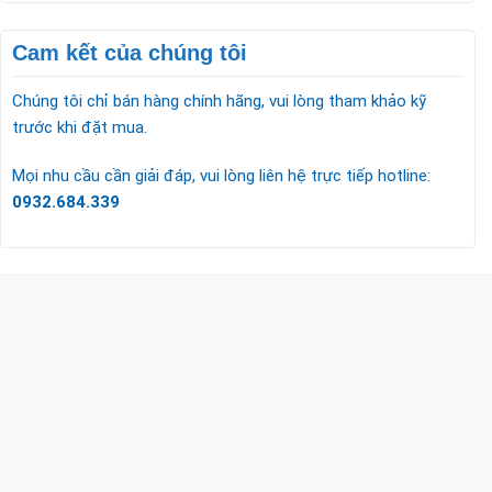
Cam kết của chúng tôi
Chúng tôi chỉ bán hàng chính hãng, vui lòng tham khảo kỹ
trước khi đặt mua.
Mọi nhu cầu cần giải đáp, vui lòng liên hệ trực tiếp hotline:
0932.684.339
CÔNG TY TNHH TM & DV KC HOME
MST: 0318018538
Hotline
0932 684 339
(24/7)
Head Office
XEM BẢN ĐỒ ĐƯỜNG ĐI