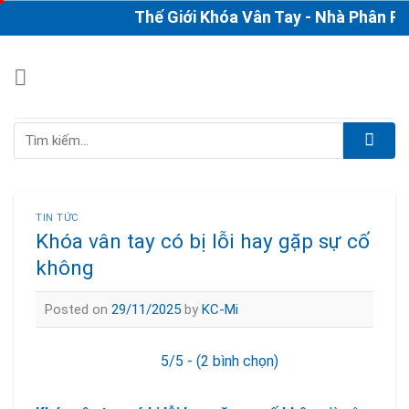
Skip
Thế Giới Khóa Vân Tay - Nhà Phân Phối 
to
content
Tìm
kiếm:
TIN TỨC
Khóa vân tay có bị lỗi hay gặp sự cố
không
Posted on
29/11/2025
by
KC-Mi
5/5 - (2 bình chọn)