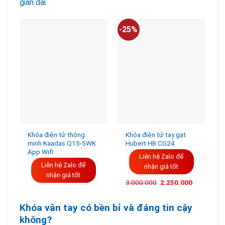
gian dài.
-25%
-
Khóa điện tử thông
Khóa điện tử tay gạt
minh Kaadas Q15-5WK
Hubert HB CG24
App Wifi
Liên hệ Zalo để
Liên hệ Zalo để
nhận giá tốt
nhận giá tốt
3.000.000
2.250.000
Khóa vân tay có bền bỉ và đáng tin cậy
không?