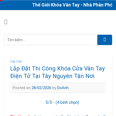
Skip
Thế Giới Khóa Vân Tay - Nhà Phân Phối & Th
to
content
Tìm
kiếm:
TIN TỨC
Lắp Đặt Thi Công Khóa Cửa Vân Tay
Điện Tử Tại Tây Nguyên Tận Nơi
Posted on
28/02/2026
by
DoAnh
5/5 - (4 bình chọn)