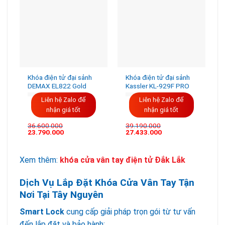
Khóa điện tử đại sảnh
Khóa điện tử đại sảnh
DEMAX EL822 Gold
Kassler KL-929F PRO
Liên hệ Zalo để
Liên hệ Zalo để
nhận giá tốt
nhận giá tốt
36.600.000
39.190.000
Giá
Giá
Giá
Giá
23.790.000
27.433.000
gốc
hiện
gốc
hiện
là:
tại
là:
tại
36.600.000VND.
là:
39.190.000VND.
là:
23.790.000VND.
27.433.000VND.
Xem thêm:
khóa cửa vân tay điện tử Đắk Lắk
Dịch Vụ Lắp Đặt Khóa Cửa Vân Tay Tận
Nơi Tại Tây Nguyên
Smart Lock
cung cấp giải pháp trọn gói từ tư vấn
đến lắp đặt và bảo hành: