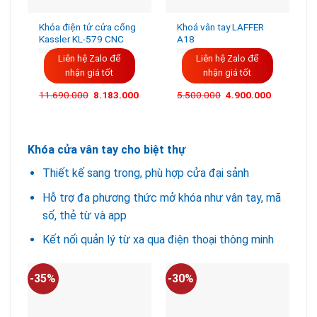
Khóa điện tử cửa cổng
Khoá vân tay LAFFER
Kassler KL-579 CNC
A18
Liên hệ Zalo để
Liên hệ Zalo để
nhận giá tốt
nhận giá tốt
11.690.000
8.183.000
5.500.000
4.900.000
Khóa cửa vân tay cho biệt thự
Thiết kế sang trọng, phù hợp cửa đại sảnh
Hỗ trợ đa phương thức mở khóa như vân tay, mã
số, thẻ từ và app
Kết nối quản lý từ xa qua điện thoại thông minh
-35%
-30%
-