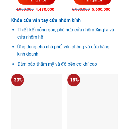
nhận giá tốt
nhận giá tốt
Giá
Giá
Giá
Giá
4.990.000
4.480.000
6.900.000
5.600.000
gốc
hiện
gốc
hiện
là:
tại
là:
tại
Khóa cửa vân tay cửa nhôm kính
4.990.000VND.
là:
6.900.000VND.
là:
4.480.000VND.
5.600.000
Thiết kế mỏng gọn, phù hợp cửa nhôm Xingfa và
cửa nhôm hệ
Ứng dụng cho nhà phố, văn phòng và cửa hàng
kinh doanh
Đảm bảo thẩm mỹ và độ bền cơ khí cao
-30%
-18%
-