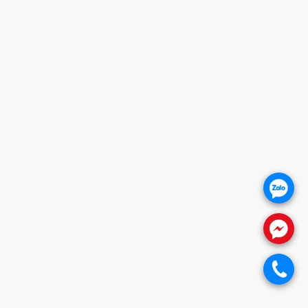
HOÀNG MAI - HN (HYUNDAI - HUBERT)
Giờ mở cửa
HOTLINE
0932 684 339
THANH XUÂN - HN (SHOWROOM PHILIPS)
Giờ mở cửa
HOTLINE
0932 684 339
.
HỖ TRỢ KHÁCH HÀNG
1. CHÍNH SÁCH BẢO HÀNH
.
2. CHÍNH SÁCH THANH TOÁN
3. CHÍNH SÁCH VẬN CHUYỂN
.
4. CHÍNH SÁCH ĐỔI TRẢ SẢN PHẨM
5. CHÍNH SÁCH BẢO VỆ KHÁCH HÀNG