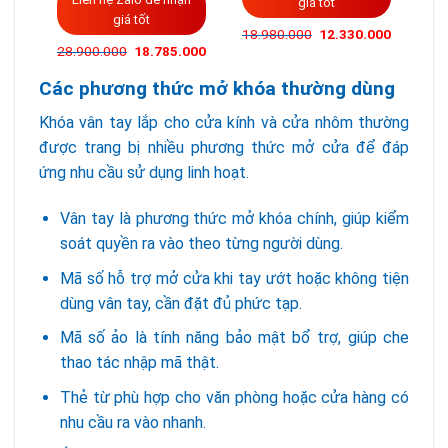
giá tốt
giá tốt
Giá
Giá
18.980.000
12.330.000
16.
gốc
hiện
Giá
Giá
28.900.000
18.785.000
là:
tại
gốc
hiện
18.980.000VND.
là:
là:
tại
12.330.0
Các phương thức mở khóa thường dùng
28.900.000VND.
là:
18.785.000VND.
Khóa vân tay lắp cho cửa kính và cửa nhôm thường
được trang bị nhiều phương thức mở cửa để đáp
ứng nhu cầu sử dụng linh hoạt.
Vân tay là phương thức mở khóa chính, giúp kiểm
soát quyền ra vào theo từng người dùng.
Mã số hỗ trợ mở cửa khi tay ướt hoặc không tiện
dùng vân tay, cần đặt đủ phức tạp.
Mã số ảo là tính năng bảo mật bổ trợ, giúp che
thao tác nhập mã thật.
Thẻ từ phù hợp cho văn phòng hoặc cửa hàng có
nhu cầu ra vào nhanh.