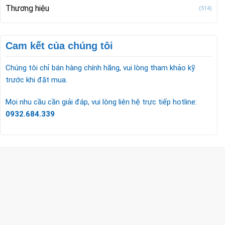
Thương hiệu
(514)
Cam kết của chúng tôi
Chúng tôi chỉ bán hàng chính hãng, vui lòng tham khảo kỹ
trước khi đặt mua.
Mọi nhu cầu cần giải đáp, vui lòng liên hệ trực tiếp hotline:
0932.684.339
CÔNG TY TNHH TM & DV KC HOME
MST: 0318018538
Hotline
0932 684 339
(24/7)
Head Office