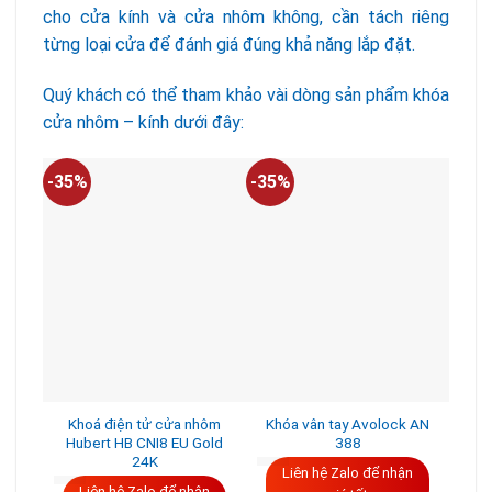
cho cửa kính và cửa nhôm không, cần tách riêng
từng loại cửa để đánh giá đúng khả năng lắp đặt.
Quý khách có thể tham khảo vài dòng sản phẩm khóa
cửa nhôm – kính dưới đây:
-35%
-35%
-30
Khoá điện tử cửa nhôm
Khóa vân tay Avolock AN
Kh
Hubert HB CNI8 EU Gold
388
24K
Liên hệ Zalo để nhận
L
Liên hệ Zalo để nhận