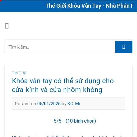
Skip
Thế Giới Khóa Vân Tay - Nhà Phân Phối 
to
content
Tìm
kiếm:
TIN TỨC
Khóa vân tay có thể sử dụng cho
cửa kính và cửa nhôm không
Posted on
05/01/2026
by
KC-Mi
5/5 - (10 bình chọn)