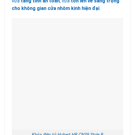
vừa
tăng tính an toàn
, vừa
tôn lên vẻ sang trọng
cho không gian cửa nhôm kính hiện đại
.
Khóa điện tử Hubert HB CN39 Style B