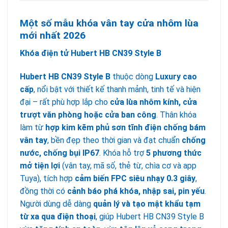
Một số mẫu khóa vân tay cửa nhôm lùa
mới nhất 2026
Khóa điện tử Hubert HB CN39 Style B
Hubert HB CN39 Style B
thuộc dòng
Luxury cao
cấp
, nổi bật với thiết kế thanh mảnh, tinh tế và hiện
đại – rất phù hợp lắp cho
cửa lùa nhôm kính, cửa
trượt văn phòng hoặc cửa ban công
. Thân khóa
làm từ
hợp kim kẽm phủ sơn tĩnh điện chống bám
vân tay
, bền đẹp theo thời gian và đạt chuẩn
chống
nước, chống bụi IP67
. Khóa hỗ trợ
5 phương thức
mở tiện lợi
(vân tay, mã số, thẻ từ, chìa cơ và app
Tuya), tích hợp
cảm biến FPC siêu nhạy 0.3 giây
,
đồng thời có
cảnh báo phá khóa, nhập sai, pin yếu
.
Người dùng dễ dàng
quản lý và tạo mật khẩu tạm
từ xa qua điện thoại
, giúp Hubert HB CN39 Style B