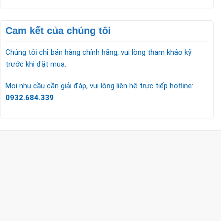
Cam kết của chúng tôi
Chúng tôi chỉ bán hàng chính hãng, vui lòng tham khảo kỹ
trước khi đặt mua.
Mọi nhu cầu cần giải đáp, vui lòng liên hệ trực tiếp hotline:
0932.684.339
CÔNG TY TNHH TM & DV KC HOME
MST: 0318018538
Hotline
0932 684 339
(24/7)
Head Office
XEM BẢN ĐỒ ĐƯỜNG ĐI