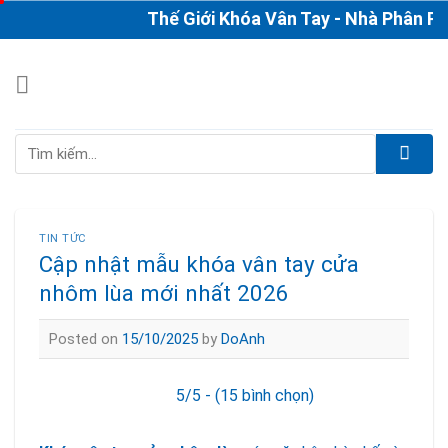
Skip
Thế Giới Khóa Vân Tay - Nhà Phân Phối 
to
content
Tìm
kiếm:
TIN TỨC
Cập nhật mẫu khóa vân tay cửa
nhôm lùa mới nhất 2026
Posted on
15/10/2025
by
DoAnh
5/5 - (15 bình chọn)