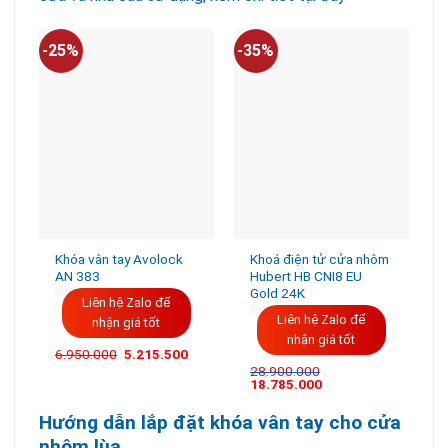
-25%
-35%
-
Khóa vân tay Avolock
Khoá điện tử cửa nhôm
AN 383
Hubert HB CNI8 EU
Gold 24K
Liên hệ Zalo để
Liên hệ Zalo để
nhận giá tốt
nhận giá tốt
Giá
Giá
6.950.000
5.215.500
gốc
hiện
28.900.000
là:
tại
Giá
Giá
18.785.000
6.950.000VND.
là:
gốc
hiện
5.215.500VND.
là:
tại
Hướng dẫn lắp đặt khóa vân tay cho cửa
28.900.000VND.
là:
18.785.000VND.
nhôm lùa