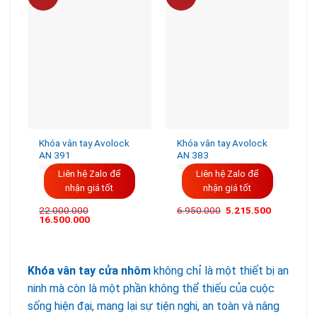
Khóa vân tay Avolock
Khóa vân tay Avolock
AN 391
AN 383
Liên hệ Zalo để
Liên hệ Zalo để
nhận giá tốt
nhận giá tốt
Giá
Giá
22.000.000
6.950.000
5.215.500
gốc
hiện
16.500.000
là:
tại
6.950.000VND.
là:
5.215.500
Khóa vân tay cửa nhôm
không chỉ là một thiết bị an
ninh mà còn là một phần không thể thiếu của cuộc
sống hiện đại, mang lại sự tiện nghi, an toàn và nâng