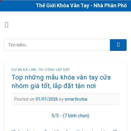
Skip
Thế Giới Khóa Vân Tay - Nhà Phân Phối & Thi
to
content
Tìm
kiếm:
DỰ ÁN ĐÃ LÀM
,
THI CÔNG LẮP ĐẶT
Top những mẫu khóa vân tay cửa
nhôm giá tốt, lắp đặt tận nơi
Posted on
01/01/2026
by
smartlockai
5/5 - (7 bình chọn)