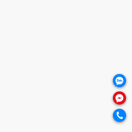
THỦ ĐỨC - HCM (SHOWROOM PHILIPS)
Giờ mở cửa
HOTLINE
0932 684 339
QUẬN 2 - HCM
Đang setup
Quận 7 - HCM
Đang setup
.
HOÀNG MAI - HN (HYUNDAI - HUBERT)
.
Giờ mở cửa
HOTLINE
0932 684 339
.
THANH XUÂN - HN (SHOWROOM PHILIPS)