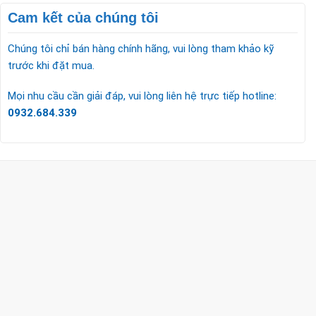
Cam kết của chúng tôi
Chúng tôi chỉ bán hàng chính hãng, vui lòng tham khảo kỹ
trước khi đặt mua.
Mọi nhu cầu cần giải đáp, vui lòng liên hệ trực tiếp hotline:
0932.684.339
CÔNG TY TNHH TM & DV KC HOME
MST: 0318018538
Hotline
0932 684 339
(24/7)
Head Office
XEM BẢN ĐỒ ĐƯỜNG ĐI