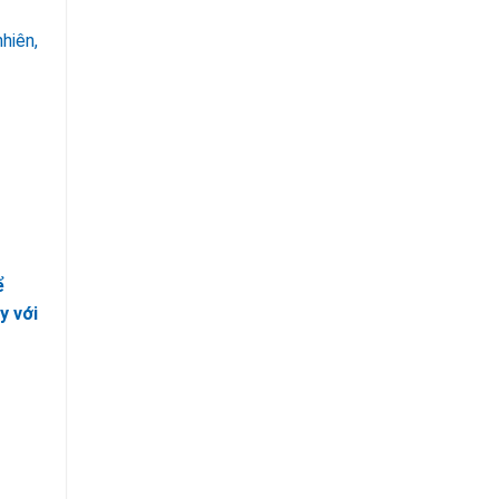
hiên,
ể
y với