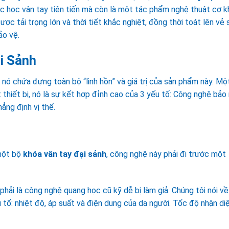
c học vân tay tiên tiến mà còn là một tác phẩm nghệ thuật cơ kh
ợc tải trọng lớn và thời tiết khắc nghiệt, đồng thời toát lên vẻ
ảo vệ.
i Sảnh
i nó chứa đựng toàn bộ “linh hồn” và giá trị của sản phẩm này. Mộ
 thiết bị, nó là sự kết hợp đỉnh cao của 3 yếu tố: Công nghệ bảo
ẳng định vị thế.
 một bộ
khóa vân tay đại sảnh
, công nghệ này phải đi trước một
hải là công nghệ quang học cũ kỹ dễ bị làm giả. Chúng tôi nói v
 tố: nhiệt độ, áp suất và điện dung của da người. Tốc độ nhận di