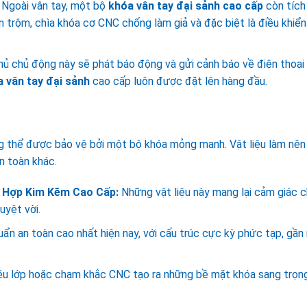
Ngoài vân tay, một bộ
khóa vân tay đại sảnh cao cấp
còn tích
 trộm, chìa khóa cơ CNC chống làm giả và đặc biệt là điều khiển
ủ chủ động này sẽ phát báo động và gửi cảnh báo về điện thoại 
 vân tay đại sảnh
cao cấp luôn được đặt lên hàng đầu.
g thể được bảo vệ bởi một bộ khóa mỏng manh. Vật liệu làm nê
n toàn khác.
 Hợp Kim Kẽm Cao Cấp:
Những vật liệu này mang lại cảm giác 
uyệt vời.
uẩn an toàn cao nhất hiện nay, với cấu trúc cực kỳ phức tạp, gần
 lớp hoặc chạm khắc CNC tạo ra những bề mặt khóa sang trọng