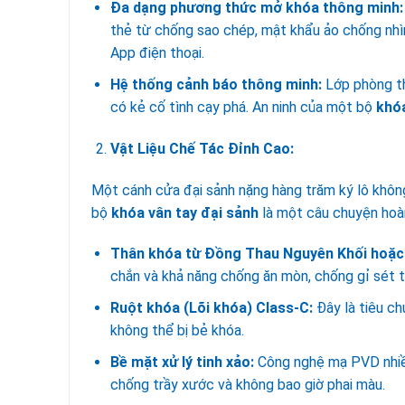
Đa dạng phương thức mở khóa thông minh:
thẻ từ chống sao chép, mật khẩu ảo chống nhìn
App điện thoại.
Hệ thống cảnh báo thông minh:
Lớp phòng th
có kẻ cố tình cạy phá. An ninh của một bộ
khóa
Vật Liệu Chế Tác Đỉnh Cao:
Một cánh cửa đại sảnh nặng hàng trăm ký lô khôn
bộ
khóa vân tay đại sảnh
là một câu chuyện hoà
Thân khóa từ Đồng Thau Nguyên Khối hoặc
chắn và khả năng chống ăn mòn, chống gỉ sét t
Ruột khóa (Lõi khóa) Class-C:
Đây là tiêu ch
không thể bị bẻ khóa.
Bề mặt xử lý tinh xảo:
Công nghệ mạ PVD nhiều
chống trầy xước và không bao giờ phai màu.