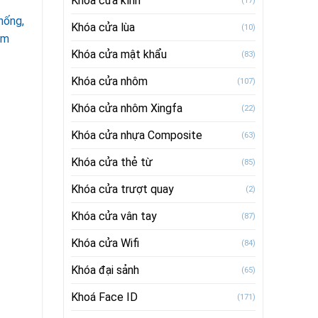
Khóa cửa kính
(17)
hống,
Khóa cửa lùa
(10)
ôm
Khóa cửa mật khẩu
(83)
Khóa cửa nhôm
(107)
Khóa cửa nhôm Xingfa
(22)
Khóa cửa nhựa Composite
(63)
Khóa cửa thẻ từ
(85)
Khóa cửa trượt quay
(2)
Khóa cửa vân tay
(87)
Khóa cửa Wifi
(84)
Khóa đại sảnh
(65)
Khoá Face ID
(171)