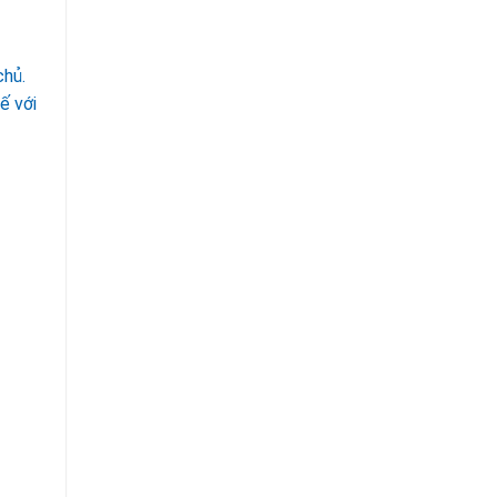
chủ.
ế với