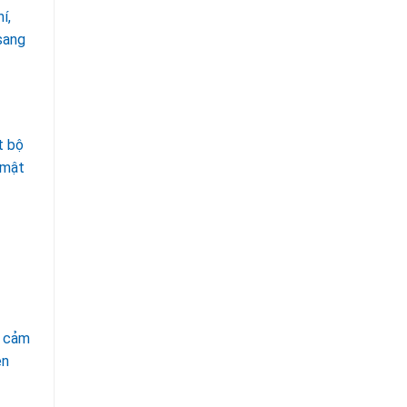
í,
 sang
t bộ
 mật
ề cảm
ện