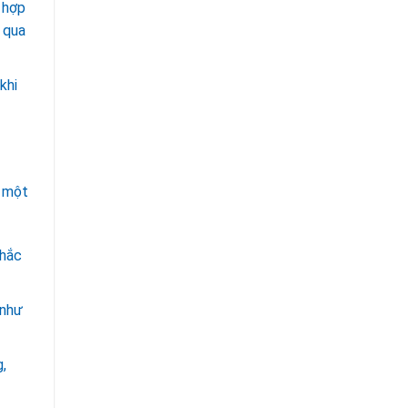
 hợp
 qua
khi
n một
chắc
 như
,