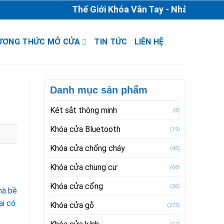
Thế Giới Khóa Vân Tay - Nhà Phân Phối &
ƯƠNG THỨC MỞ CỬA
TIN TỨC
LIÊN HỆ
Danh mục sản phẩm
Két sắt thông minh
(8)
Khóa cửa Bluetooth
(19)
Khóa cửa chống cháy
(45)
Khóa cửa chung cư
(68)
Khóa cửa cổng
(26)
hà bề
ại có
Khóa cửa gỗ
(273)