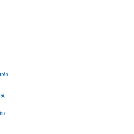
trên
ại,
như