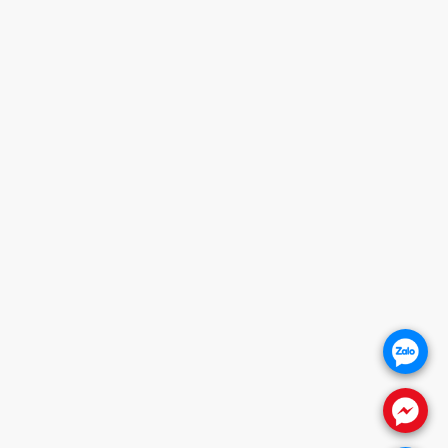
HOTLINE
0932 684 339
HỖ TRỢ KHÁCH HÀNG
1. CHÍNH SÁCH BẢO HÀNH
2. CHÍNH SÁCH THANH TOÁN
3. CHÍNH SÁCH VẬN CHUYỂN
4. CHÍNH SÁCH ĐỔI TRẢ SẢN PHẨM
5. CHÍNH SÁCH BẢO VỆ KHÁCH HÀNG
THÔNG TIN WEBSITE
Giới thiệu
Báo giá khóa cửa
Khóa cửa vân tay
.
Khóa cửa gỗ
Khóa cửa nhôm
.
FANPAGE