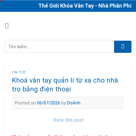
Skip
Thế Giới Khóa Vân Tay - Nhà Phân Phối & Th
to
content
Tìm
kiếm:
TIN TỨC
Khoá vân tay quản lí từ xa cho nhà
trọ bằng điện thoại
Posted on
06/07/2026
by
DoAnh
Rate this post