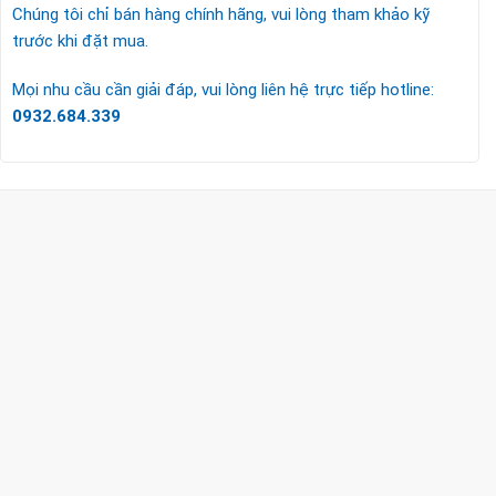
Chúng tôi chỉ bán hàng chính hãng, vui lòng tham khảo kỹ
trước khi đặt mua.
Mọi nhu cầu cần giải đáp, vui lòng liên hệ trực tiếp hotline:
0932.684.339
CÔNG TY TNHH TM & DV KC HOME
MST: 0318018538
Hotline
0932 684 339
(24/7)
Head Office
XEM BẢN ĐỒ ĐƯỜNG ĐI
THỦ ĐỨC - HCM (SHOWROOM PHILIPS)