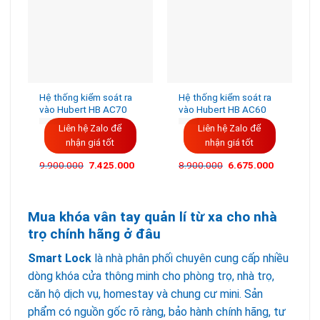
Hệ thống kiểm soát ra
Hệ thống kiểm soát ra
vào Hubert HB AC70
vào Hubert HB AC60
Liên hệ Zalo để
Liên hệ Zalo để
nhận giá tốt
nhận giá tốt
Giá
Giá
Giá
Giá
9.900.000
7.425.000
8.900.000
6.675.000
gốc
hiện
gốc
hiện
là:
tại
là:
tại
9.900.000VND.
là:
8.900.000VND.
là:
7.425.000VND.
6.675.000
Mua khóa vân tay quản lí từ xa cho nhà
trọ chính hãng ở đâu
Smart Lock
là nhà phân phối chuyên cung cấp nhiều
dòng khóa cửa thông minh cho phòng trọ, nhà trọ,
căn hộ dịch vụ, homestay và chung cư mini. Sản
phẩm có nguồn gốc rõ ràng, bảo hành chính hãng, tư