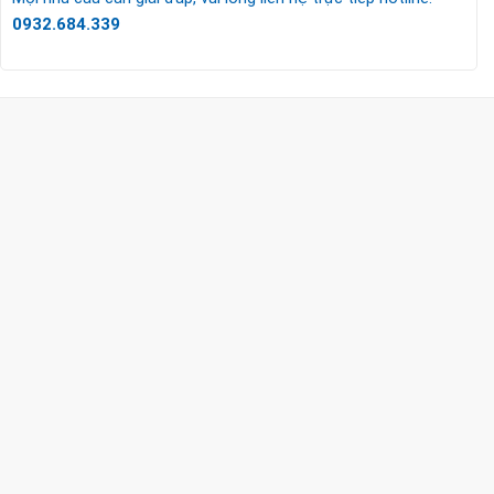
0932.684.339
CÔNG TY TNHH TM & DV KC HOME
MST: 0318018538
Hotline
0932 684 339
(24/7)
Head Office
XEM BẢN ĐỒ ĐƯỜNG ĐI
THỦ ĐỨC - HCM (SHOWROOM PHILIPS)
Giờ mở cửa
HOTLINE
0932 684 339
QUẬN 2 - HCM