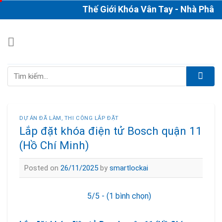
Skip
Thế Giới Khóa Vân Tay - Nhà Phân Ph
to
content
Tìm
kiếm:
DỰ ÁN ĐÃ LÀM
,
THI CÔNG LẮP ĐẶT
Lắp đặt khóa điện tử Bosch quận 11
(Hồ Chí Minh)
Posted on
26/11/2025
by
smartlockai
5/5 - (1 bình chọn)