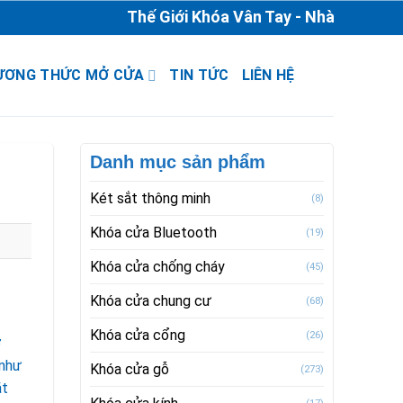
Thế Giới Khóa Vân Tay - Nhà Phân Phối & 
ƯƠNG THỨC MỞ CỬA
TIN TỨC
LIÊN HỆ
Danh mục sản phẩm
Két sắt thông minh
(8)
Khóa cửa Bluetooth
(19)
Khóa cửa chống cháy
(45)
Khóa cửa chung cư
(68)
Khóa cửa cổng
(26)
ơ
 như
Khóa cửa gỗ
(273)
ặt