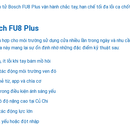
n tử Bosch FU8 Plus vận hành chắc tay, hạn chế tối đa lỗi cạ chố
ch FU8 Plus
 hợp cho môi trường sử dụng cửa nhiều lần trong ngày và nhu cầ
a này mang lại sự ổn định nhờ những đặc điểm kỹ thuật sau:
, ít lỗi khi tay bám mồ hôi
u tác động môi trường ven đô
ẻ từ, app và chìa cơ
 trong điều kiện ánh sáng yếu
ó độ nặng cao tại Củ Chi
tác động lực lớn
in yếu hoặc đột nhập