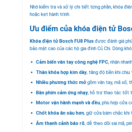
Nhờ kiểm tra và xử lý chi tiết từng phần, khóa điệ
hoặc kẹt hành trình.
Ưu điểm của khóa điện tử Bos
Khóa điện tử Bosch FU8 Plus
được đánh giá phù
bảo mật cao của các hộ gia đình Củ Chi. Dòng khó
Cảm biến vân tay công nghệ FPC
, nhận nhanh
Thân khóa hợp kim dày
, tăng độ bền khi chị
Nhiều phương thức mở
gồm vân tay, mã số, th
Bàn phím cảm ứng nhạy
, hỗ trợ thao tác tốt
Motor vận hành mạnh và đều
, phù hợp cửa c
Chốt khóa ăn sâu hơn
, giữ cửa bám chắc khi 
Âm thanh cảnh báo rõ
, dễ theo dõi sai mã, p