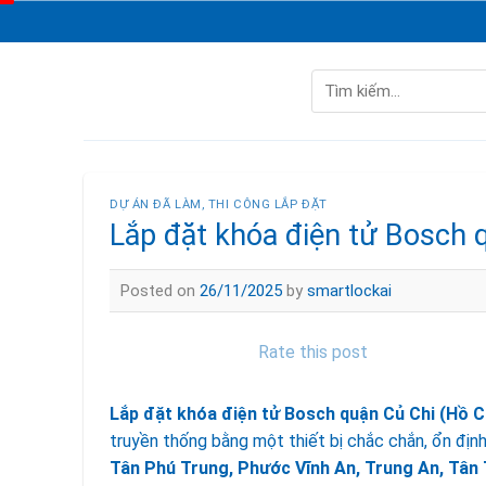
Skip
to
content
Tìm
kiếm:
DỰ ÁN ĐÃ LÀM
,
THI CÔNG LẮP ĐẶT
Lắp đặt khóa điện tử Bosch 
Posted on
26/11/2025
by
smartlockai
Rate this post
Lắp đặt khóa điện tử Bosch quận Củ Chi (Hồ C
truyền thống bằng một thiết bị chắc chắn, ổn địn
Tân Phú Trung, Phước Vĩnh An, Trung An, Tâ