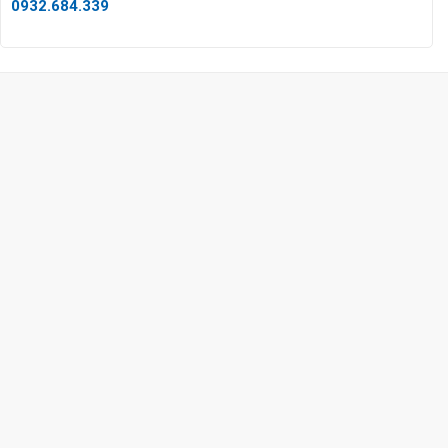
0932.684.339
CÔNG TY TNHH TM & DV KC HOME
MST: 0318018538
Hotline
0932 684 339
(24/7)
Head Office
XEM BẢN ĐỒ ĐƯỜNG ĐI
THỦ ĐỨC - HCM (SHOWROOM PHILIPS)
Giờ mở cửa
HOTLINE
0932 684 339
QUẬN 2 - HCM