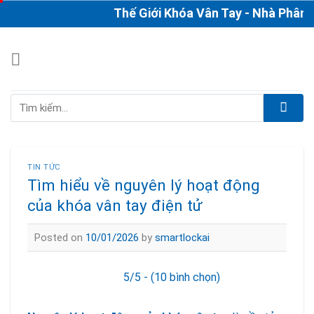
Skip
Thế Giới Khóa Vân Tay - Nhà Phân Phố
to
content
Tìm
kiếm:
TIN TỨC
Tìm hiểu về nguyên lý hoạt động
của khóa vân tay điện tử
Posted on
10/01/2026
by
smartlockai
5/5 - (10 bình chọn)