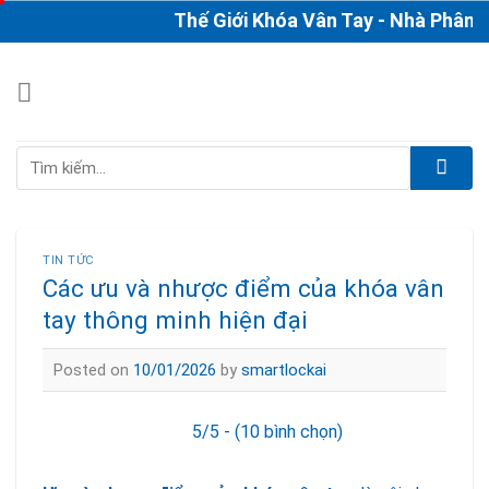
Skip
Thế Giới Khóa Vân Tay - Nhà Phân Phố
to
content
Tìm
kiếm:
TIN TỨC
Các ưu và nhược điểm của khóa vân
tay thông minh hiện đại
Posted on
10/01/2026
by
smartlockai
5/5 - (10 bình chọn)