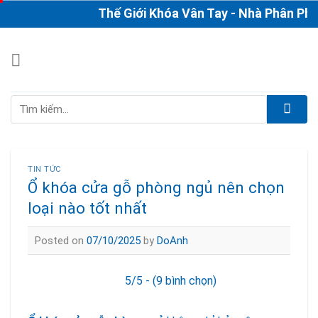
Skip
Thế Giới Khóa Vân Tay - Nhà Phân Phối & 
to
content
Tìm
kiếm:
TIN TỨC
Ổ khóa cửa gỗ phòng ngủ nên chọn
loại nào tốt nhất
Posted on
07/10/2025
by
DoAnh
5/5 - (9 bình chọn)