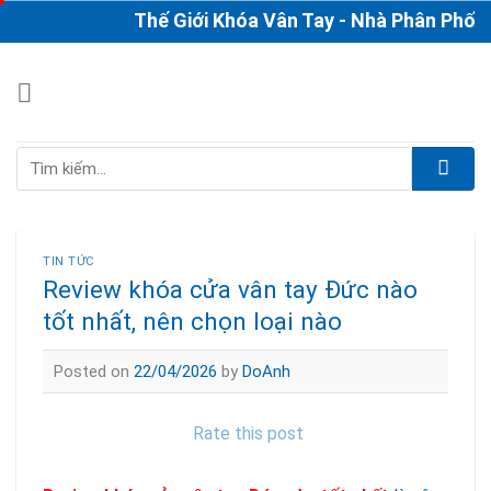
Skip
Thế Giới Khóa Vân Tay - Nhà Phân Phối & Th
to
content
Tìm
kiếm:
TIN TỨC
Review khóa cửa vân tay Đức nào
tốt nhất, nên chọn loại nào
Posted on
22/04/2026
by
DoAnh
Rate this post