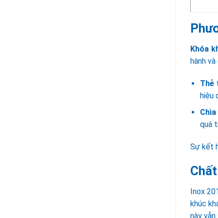
Phươ
Khóa k
hành và 
Thẻ 
hiệu 
Chìa
quá t
Sự kết 
Chất
Inox 201
khúc kh
này vẫn