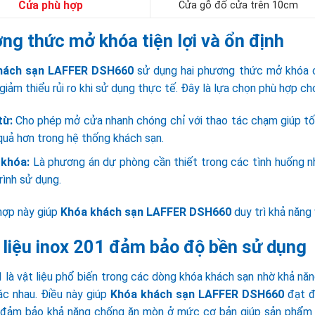
Cửa phù hợp
Cửa gỗ đố cửa trên 10cm
ng thức mở khóa tiện lợi và ổn định
hách sạn LAFFER DSH660
sử dụng hai phương thức mở khóa ch
giảm thiểu rủi ro khi sử dụng thực tế. Đây là lựa chọn phù hợp c
từ:
Cho phép mở cửa nhanh chóng chỉ với thao tác chạm giúp tối 
quả hơn trong hệ thống khách sạn.
 khóa:
Là phương án dự phòng cần thiết trong các tình huống n
rình sử dụng.
hợp này giúp
Khóa khách sạn LAFFER DSH660
duy trì khả năng 
 liệu inox 201 đảm bảo độ bền sử dụng
 là vật liệu phổ biến trong các dòng khóa khách sạn nhờ khả năng
ác nhau. Điều này giúp
Khóa khách sạn LAFFER DSH660
đạt đ
 đảm bảo khả năng chống ăn mòn ở mức cơ bản giúp sản phẩm h