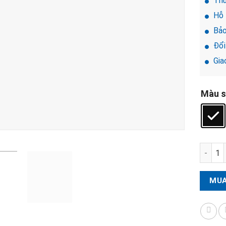
Thư
Hỗ 
Bảo
Đổi 
Giao
Màu s
Khóa k
MUA