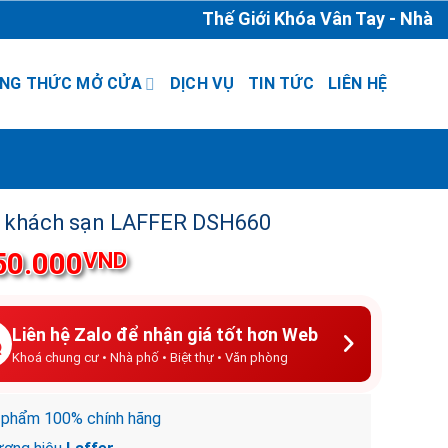
Thế Giới Khóa Vân Tay - Nhà Phân 
NG THỨC MỞ CỬA
DỊCH VỤ
TIN TỨC
LIÊN HỆ
 khách sạn LAFFER DSH660
50.000
VND
Liên hệ Zalo để nhận giá tốt hơn Web
Khoá chung cư • Nhà phố • Biệt thự • Văn phòng
 phẩm 100% chính hãng