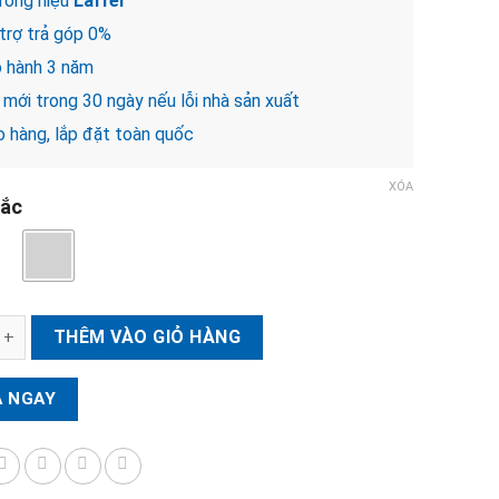
ơng hiệu
Laffer
trợ trả góp 0%
 hành 3 năm
mới trong 30 ngày nếu lỗi nhà sản xuất
 hàng, lắp đặt toàn quốc
XÓA
ắc
hách sạn LAFFER DSH660 số lượng
THÊM VÀO GIỎ HÀNG
 NGAY