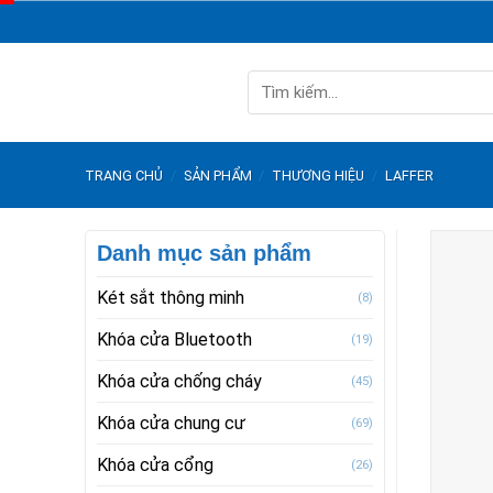
Skip
to
content
Tìm
kiếm:
TRANG CHỦ
/
SẢN PHẨM
/
THƯƠNG HIỆU
/
LAFFER
Danh mục sản phẩm
Két sắt thông minh
(8)
Khóa cửa Bluetooth
(19)
Khóa cửa chống cháy
(45)
Khóa cửa chung cư
(69)
Khóa cửa cổng
(26)