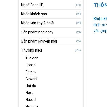
THÔN
Khoá Face ID
(171)
Khóa khách sạn
(28)
Khóa k
Khóa vân tay 2 chiều
(28)
dịch vụ 
yếu giúp
Sản phẩm bán chạy
(21)
Sản phẩm khuyến mãi
(22)
Thương hiệu
(515)
Avolock
Bosch
Demax
Giovani
Hafele
Hexa
Hubert
Hyundai