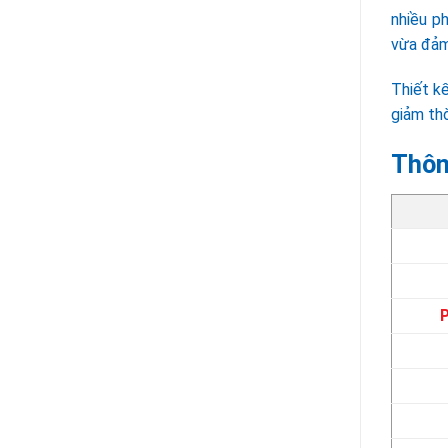
nhiều p
vừa đảm
Thiết kế
giảm thờ
Thôn