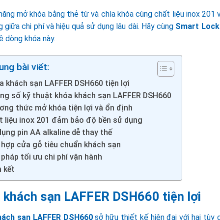
năng mở khóa bằng thẻ từ và chìa khóa cùng chất liệu inox 201 
 giữa chi phí và hiệu quả sử dụng lâu dài. Hãy cùng
Smart Lock
ề dòng khóa này.
ung bài viết:
a khách sạn LAFFER DSH660 tiện lợi
ng số kỹ thuật khóa khách sạn LAFFER DSH660
ơng thức mở khóa tiện lợi và ổn định
t liệu inox 201 đảm bảo độ bền sử dụng
ụng pin AA alkaline dễ thay thế
 hợp cửa gỗ tiêu chuẩn khách sạn
 pháp tối ưu chi phí vận hành
 kết
 khách sạn LAFFER DSH660 tiện lợi
hách sạn LAFFER DSH660
sở hữu thiết kế hiện đại với hai tùy