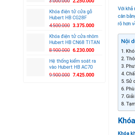
3.000.000
2.250.000
Với khả 
Khóa điện tử cửa gỗ
cân bằng
Hubert HB CG28F
rõ hơn v
Giá
Giá
4.500.000
3.375.000
gốc
hiện
Khóa điện tử cửa nhôm
là:
tại
Nội d
Hubert HB CN68 TITAN
4.500.000VND.
là:
8.900.000
6.230.000
3.375.000VND.
Khó
Thô
Hệ thống kiểm soát ra
Phư
vào Hubert HB AC70
Chấ
Giá
Giá
9.900.000
7.425.000
gốc
hiện
Sử d
là:
tại
Phù
9.900.000VND.
là:
Giải
7.425.000VND.
Tạm
Khóa
Khóa k