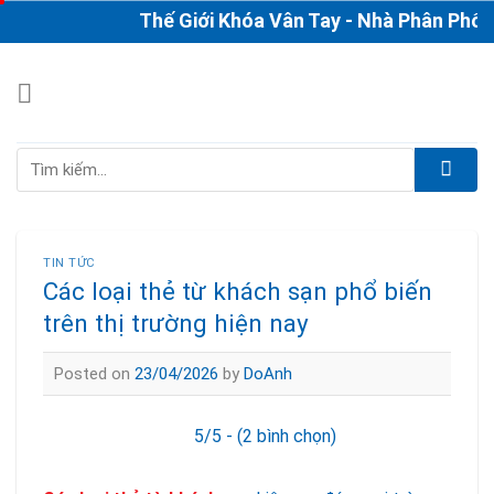
Skip
Thế Giới Khóa Vân Tay - Nhà Phân Phối & Th
to
content
Tìm
kiếm:
TIN TỨC
Các loại thẻ từ khách sạn phổ biến
trên thị trường hiện nay
Posted on
23/04/2026
by
DoAnh
5/5 - (2 bình chọn)