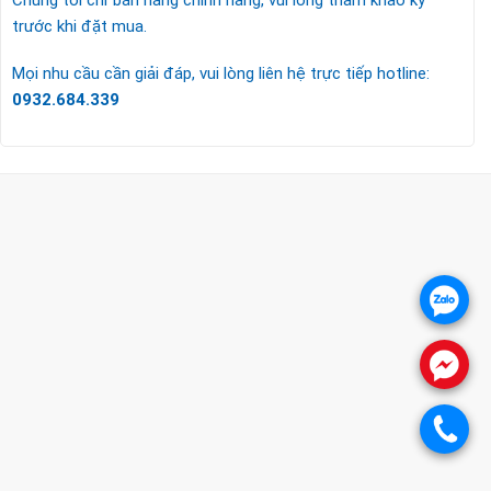
trước khi đặt mua.
Mọi nhu cầu cần giải đáp, vui lòng liên hệ trực tiếp hotline:
0932.684.339
CÔNG TY TNHH TM & DV KC HOME
MST: 0318018538
Hotline
0932 684 339
(24/7)
.
Head Office
.
XEM BẢN ĐỒ ĐƯỜNG ĐI
THỦ ĐỨC - HCM (SHOWROOM PHILIPS)
.
Giờ mở cửa