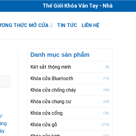
Thế Giới Khóa Vân Tay - Nhà Phân Phối & 
ƯƠNG THỨC MỞ CỬA
TIN TỨC
LIÊN HỆ
Danh mục sản phẩm
Két sắt thông minh
(8)
Khóa cửa Bluetooth
(19)
Khóa cửa chống cháy
(45)
Khóa cửa chung cư
(68)
Khóa cửa cổng
(26)
ư
hàng
Khóa cửa gỗ
(273)
này