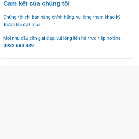
Cam kết của chúng tôi
Chúng tôi chỉ bán hàng chính hãng, vui lòng tham khảo kỹ
trước khi đặt mua.
Mọi nhu cầu cần giải đáp, vui lòng liên hệ trực tiếp hotline:
0932.684.339
CÔNG TY TNHH TM & DV KC HOME
MST: 0318018538
Hotline
0932 684 339
(24/7)
Head Office
XEM BẢN ĐỒ ĐƯỜNG ĐI
THỦ ĐỨC - HCM (SHOWROOM PHILIPS)