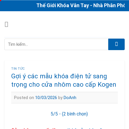
Skip
Thế Giới Khóa Vân Tay - Nhà Phân Phối & Th
to
content
Tìm
kiếm:
TIN TỨC
Gợi ý các mẫu khóa điện tử sang
trọng cho cửa nhôm cao cấp Kogen
Posted on
10/03/2026
by
DoAnh
5/5 - (2 bình chọn)