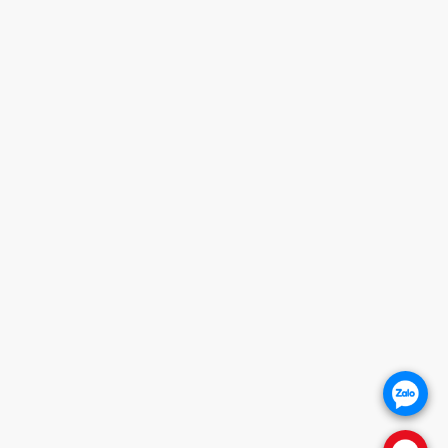
Giờ mở cửa
HOTLINE
0932 684 339
HỖ TRỢ KHÁCH HÀNG
1. CHÍNH SÁCH BẢO HÀNH
2. CHÍNH SÁCH THANH TOÁN
3. CHÍNH SÁCH VẬN CHUYỂN
4. CHÍNH SÁCH ĐỔI TRẢ SẢN PHẨM
5. CHÍNH SÁCH BẢO VỆ KHÁCH HÀNG
THÔNG TIN WEBSITE
Giới thiệu
Báo giá khóa cửa
Khóa cửa vân tay
.
Khóa cửa gỗ
Khóa cửa nhôm