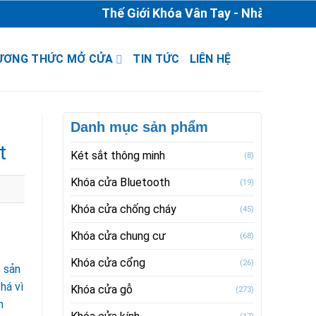
Thế Giới Khóa Vân Tay - Nhà Phân Phối 
ƯƠNG THỨC MỞ CỬA
TIN TỨC
LIÊN HỆ
Danh mục sản phẩm
t
Két sắt thông minh
(8)
Khóa cửa Bluetooth
(19)
Khóa cửa chống cháy
(45)
Khóa cửa chung cư
(68)
Khóa cửa cổng
(26)
c sản
há vì
Khóa cửa gỗ
(273)
h