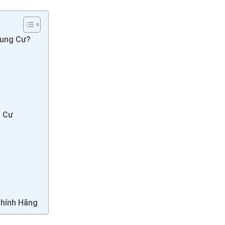
hung Cư?
g Cư
Chính Hãng