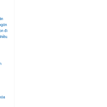
ân
 ngón
on đi
hiều.
m
hóa