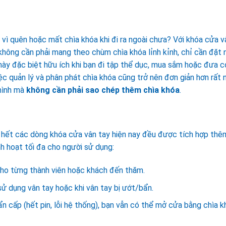
 vì quên hoặc mất chìa khóa khi đi ra ngoài chưa? Với khóa cửa v
 không cần phải mang theo chùm chìa khóa lỉnh kỉnh, chỉ cần đặt
này đặc biệt hữu ích khi bạn đi tập thể dục, mua sắm hoặc đưa c
iệc quản lý và phân phát chìa khóa cũng trở nên đơn giản hơn rất n
mình mà
không cần phải sao chép thêm chìa khóa
.
 hết các dòng khóa cửa vân tay hiện nay đều được tích hợp thê
h hoạt tối đa cho người sử dụng:
cho từng thành viên hoặc khách đến thăm.
ử dụng vân tay hoặc khi vân tay bị ướt/bẩn.
 cấp (hết pin, lỗi hệ thống), bạn vẫn có thể mở cửa bằng chìa k