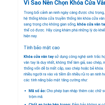
Vì Sao Nên Chọn Khóa Cửa Vâ
Trong bối cảnh an ninh ngày càng được chú trọng,
hệ thống khóa cửa truyền thống lên khóa cửa vân 
sang trọng cho không gian sống,
khóa cửa vân t
thể có được. Hãy cùng khám phá những lý do khiế
hiện nay.
Tính bảo mật cao
Khóa cửa vân tay
sử dụng công nghệ sinh trắc họ
vân tay là duy nhất, không thể làm giả, sao chép
thống vốn dễ bị mất cắp, sao chép hoặc bẻ khóa. 
nhiều người ra vào và tiềm ẩn nhiều rủi ro an ninh
các tính năng bảo mật tăng cường như:
Mã số ảo:
Cho phép bạn nhập thêm các chữ số 
trộm mã.
Chốt an toàn bên trong:
Đảm bảo không ai có