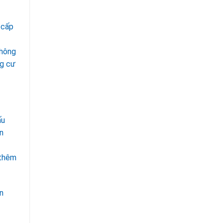
 cấp
không
ng cư
ấu
n
 thêm
n