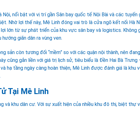
Nội, nổi bật với vị trí gần Sân bay quốc tế Nội Bài và các tuyến 
t. Nhờ lợi thế này, Mê Linh đóng vai trò là cửa ngõ kết nối Hà N
ợi lớn từ sự phát triển của khu vực sân bay và logistics. Không 
u hướng giãn dân ra vùng ven.
ộng sản còn tương đối “mềm” so với các quận nội thành, nên đang
 cũng gắn liền với giá trị lịch sử, tiêu biểu là Đền Hai Bà Trưng 
ị và hạ tầng ngày càng hoàn thiện, Mê Linh được đánh giá là khu 
.
ử Tại Mê Linh
 và khu dân cư. Với sự xuất hiện của nhiều khu đô thị, biệt thự 