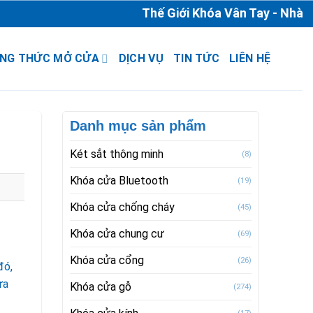
Thế Giới Khóa Vân Tay - Nhà Phân
NG THỨC MỞ CỬA
DỊCH VỤ
TIN TỨC
LIÊN HỆ
Danh mục sản phẩm
Két sắt thông minh
(8)
Khóa cửa Bluetooth
(19)
Khóa cửa chống cháy
(45)
Khóa cửa chung cư
(69)
Khóa cửa cổng
(26)
đó,
ựa
Khóa cửa gỗ
(274)