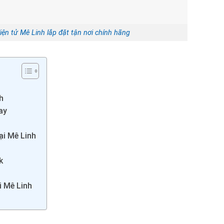
ện tử Mê Linh lắp đặt tận nơi chính hãng
h
ay
ại Mê Linh
k
i Mê Linh