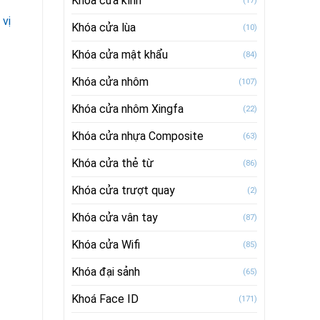
Khóa cửa kính
(17)
 vị
Khóa cửa lùa
(10)
Khóa cửa mật khẩu
(84)
Khóa cửa nhôm
(107)
Khóa cửa nhôm Xingfa
(22)
Khóa cửa nhựa Composite
(63)
Khóa cửa thẻ từ
(86)
Khóa cửa trượt quay
(2)
Khóa cửa vân tay
(87)
Khóa cửa Wifi
(85)
Khóa đại sảnh
(65)
Khoá Face ID
(171)