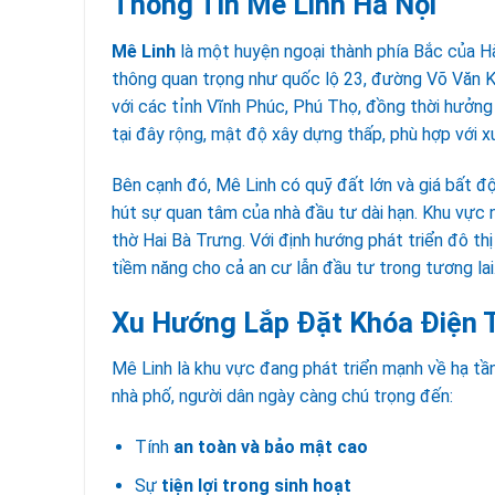
Thông Tin Mê Linh Hà Nội
Mê Linh
là một huyện ngoại thành phía Bắc của Hà 
thông quan trọng như quốc lộ 23, đường Võ Văn Kiệ
với các tỉnh Vĩnh Phúc, Phú Thọ, đồng thời hưởng l
tại đây rộng, mật độ xây dựng thấp, phù hợp với x
Bên cạnh đó, Mê Linh có quỹ đất lớn và giá bất đ
hút sự quan tâm của nhà đầu tư dài hạn. Khu vực này
thờ Hai Bà Trưng. Với định hướng phát triển đô th
tiềm năng cho cả an cư lẫn đầu tư trong tương lai
Xu Hướng Lắp Đặt Khóa Điện T
Mê Linh là khu vực đang phát triển mạnh về hạ tầng
nhà phố, người dân ngày càng chú trọng đến:
Tính
an toàn và bảo mật cao
Sự
tiện lợi trong sinh hoạt