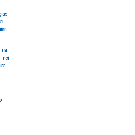
giao
ội
gian
 thu
– nơi
vực
và