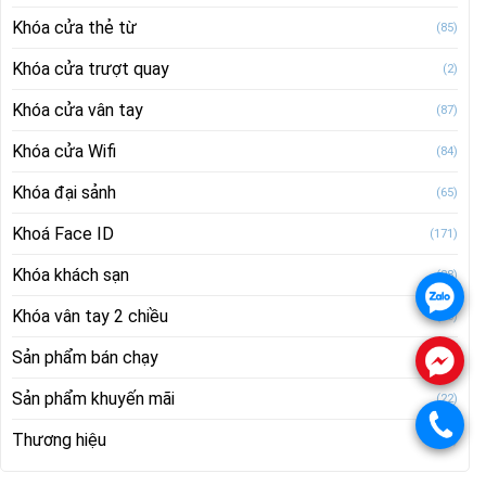
Khóa cửa thẻ từ
(85)
Khóa cửa trượt quay
(2)
Khóa cửa vân tay
(87)
Khóa cửa Wifi
(84)
Khóa đại sảnh
(65)
Khoá Face ID
(171)
Khóa khách sạn
(28)
.
Khóa vân tay 2 chiều
(28)
Sản phẩm bán chạy
(21)
.
Sản phẩm khuyến mãi
(22)
.
Thương hiệu
(514)