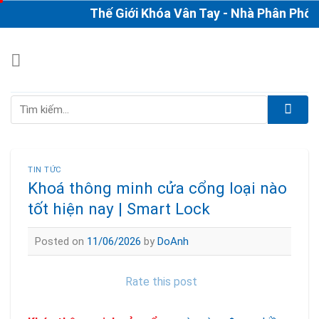
Skip
Thế Giới Khóa Vân Tay - Nhà Phân Phối & Th
to
content
Tìm
kiếm:
TIN TỨC
Khoá thông minh cửa cổng loại nào
tốt hiện nay | Smart Lock
Posted on
11/06/2026
by
DoAnh
Rate this post