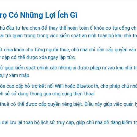
ọ Có Những Lợi Ích Gì
ủ đầu tư lựa chọn để thay thế hoàn toàn ổ khóa cơ tại cổng chí
i trò quan trọng trong việc kiểm soát an ninh toàn bộ khu nhà tr
át chìa khóa cho từng người thuê, chủ nhà chỉ cần cấp quyền vân
y cập có thể được xóa ngay lập tức.
ử giúp kiểm soát chính xác những ai được phép ra vào khu nhà tr
tự ý xâm nhập.
a cao cấp hỗ trợ kết nối WiFi hoặc Bluetooth, cho phép chủ nh
ch sử sử dụng thông qua ứng dụng điện thoại.
thuê có thể được cấp quyền riêng biệt. Điều này giúp việc quản l
đại lưu lại toàn bộ lịch sử truy cập, giúp chủ nhà dễ dàng kiểm t