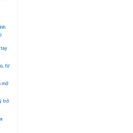
nh.
ọ.
 tay
ọ, từ
à mở
ý trở
ra