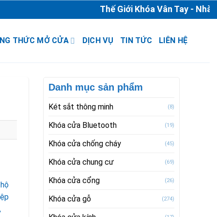
Thế Giới Khóa Vân Tay - Nhà Phâ
NG THỨC MỞ CỬA
DỊCH VỤ
TIN TỨC
LIÊN HỆ
Danh mục sản phẩm
Két sắt thông minh
(8)
Khóa cửa Bluetooth
(19)
Khóa cửa chống cháy
(45)
Khóa cửa chung cư
(69)
Khóa cửa cổng
(26)
 hộ
iệp
Khóa cửa gỗ
(274)
,