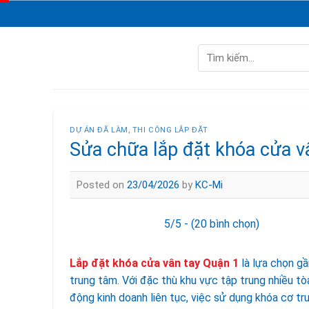
Skip
to
content
Tìm
kiếm:
DỰ ÁN ĐÃ LÀM
,
THI CÔNG LẮP ĐẶT
Sửa chữa lắp đặt khóa cửa vâ
Posted on
23/04/2026
by
KC-Mi
5/5 - (20 bình chọn)
Lắp đặt khóa cửa vân tay Quận 1
là lựa chọn gầ
trung tâm. Với đặc thù khu vực tập trung nhiều tò
động kinh doanh liên tục, việc sử dụng khóa cơ t