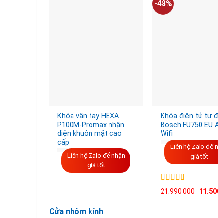
-48%
Khóa vân tay HEXA
Khóa điện tử tự 
P100M-Promax nhận
Bosch FU750 EU 
diện khuôn mặt cao
Wifi
cấp
Liên hệ Zalo để 
Liên hệ Zalo để nhận
giá tốt
giá tốt
Được xếp
21.990.000
11.50
hạng
5.00
5
sao
Cửa nhôm kính