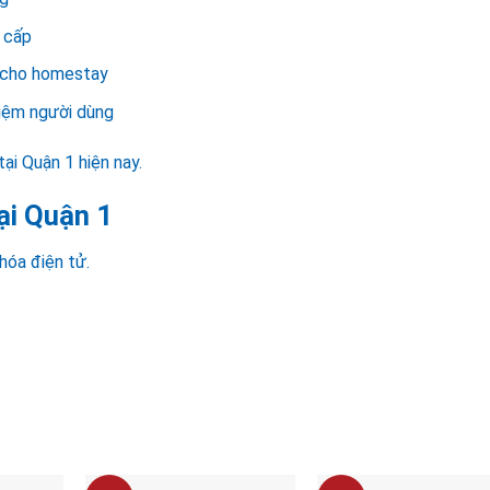
 cấp
h cho homestay
hiệm người dùng
ại Quận 1 hiện nay.
ại Quận 1
khóa điện tử.