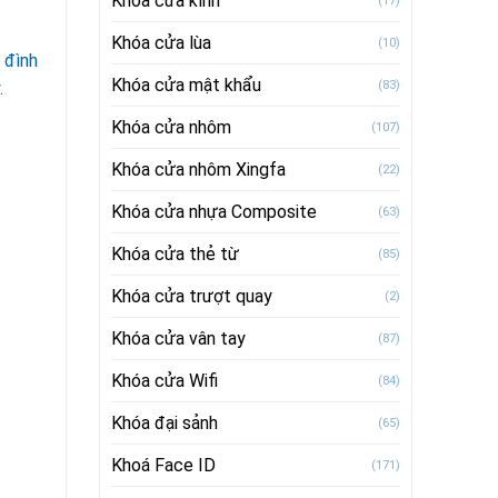
Khóa cửa kính
(17)
Khóa cửa lùa
(10)
a đình
Khóa cửa mật khẩu
.
(83)
Khóa cửa nhôm
(107)
Khóa cửa nhôm Xingfa
(22)
Khóa cửa nhựa Composite
(63)
Khóa cửa thẻ từ
(85)
Khóa cửa trượt quay
(2)
Khóa cửa vân tay
(87)
Khóa cửa Wifi
(84)
Khóa đại sảnh
(65)
Khoá Face ID
(171)