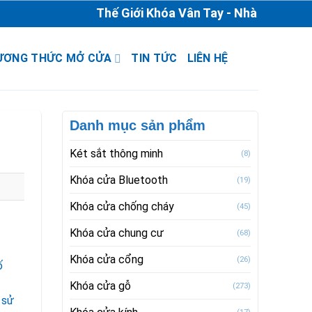
Thế Giới Khóa Vân Tay - Nhà Phân Phối & 
ƯƠNG THỨC MỞ CỬA
TIN TỨC
LIÊN HỆ
Danh mục sản phẩm
Két sắt thông minh
(8)
Khóa cửa Bluetooth
(19)
Khóa cửa chống cháy
(45)
Khóa cửa chung cư
(68)
Khóa cửa cổng
(26)
ố
Khóa cửa gỗ
(273)
 sử