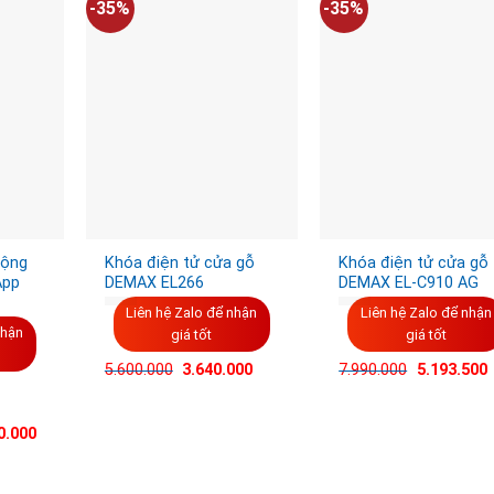
-35%
-35%
động
Khóa điện tử cửa gỗ
Khóa điện tử cửa gỗ
App
DEMAX EL266
DEMAX EL-C910 AG
Liên hệ Zalo để nhận
Liên hệ Zalo để nhận
nhận
giá tốt
giá tốt
Giá
G
5.600.000
3.640.000
7.990.000
5.193.500
gốc
h
là:
t
7.990.000V
l
5
0.000