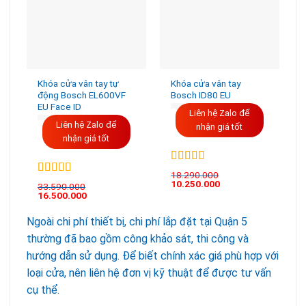
Khóa cửa vân tay tự
Khóa cửa vân tay
động Bosch EL600VF
Bosch ID80 EU
EU Face ID
Liên hệ Zalo để
Liên hệ Zalo để
nhận giá tốt
nhận giá tốt
Được xếp
18.290.000
hạng
5.00
5
Được xếp
10.250.000
33.590.000
sao
hạng
5.00
5
16.500.000
sao
Ngoài chi phí thiết bị, chi phí lắp đặt tại Quận 5
thường đã bao gồm công khảo sát, thi công và
hướng dẫn sử dụng. Để biết chính xác giá phù hợp với
loại cửa, nên liên hệ đơn vị kỹ thuật để được tư vấn
cụ thể.