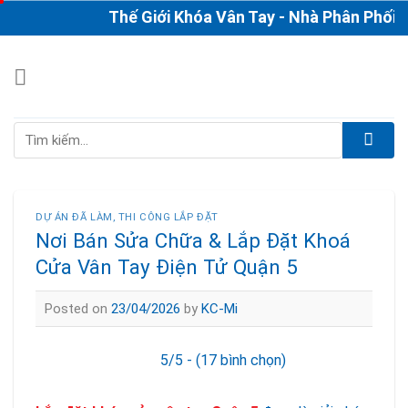
Skip
Thế Giới Khóa Vân Tay - Nhà Phân Phối & Thi
to
content
Tìm
kiếm:
DỰ ÁN ĐÃ LÀM
,
THI CÔNG LẮP ĐẶT
Nơi Bán Sửa Chữa & Lắp Đặt Khoá
Cửa Vân Tay Điện Tử Quận 5
Posted on
23/04/2026
by
KC-Mi
5/5 - (17 bình chọn)