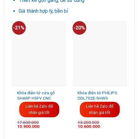
Thiết kế gọn gàng, dễ sử dụng
Giá thành hợp lý, bền bỉ
-21%
-20%
Khóa điện tử cửa gỗ
Khóa điện tử PHILIPS
SHARP H5FV CNC
DDL702E-5HWS
Liên hệ Zalo để
Liên hệ Zalo để
nhận giá tốt
nhận giá tốt
17.600.000
13.200.000
Giá
Giá
13.900.000
10.600.000
gốc
hiện
là:
tại
17.600.000VND.
là: