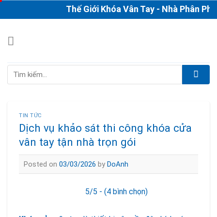
Skip
Thế Giới Khóa Vân Tay - Nhà Phân Phối & 
to
content
Tìm
kiếm:
TIN TỨC
Dịch vụ khảo sát thi công khóa cửa
vân tay tận nhà trọn gói
Posted on
03/03/2026
by
DoAnh
5/5 - (4 bình chọn)