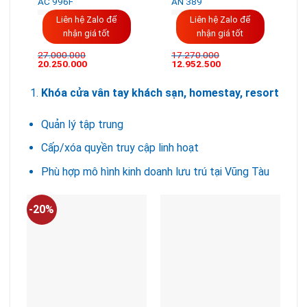
AC 996F
AN 389
Liên hệ Zalo để
Liên hệ Zalo để
nhận giá tốt
nhận giá tốt
27.000.000
17.270.000
Giá
Giá
20.250.000
12.952.500
gốc
hiện
là:
tại
27.000.000VND.
là:
Khóa cửa vân tay khách sạn, homestay, resort
20.250.000VND.
Quản lý tập trung
Cấp/xóa quyền truy cập linh hoạt
Phù hợp mô hình kinh doanh lưu trú tại Vũng Tàu
-20%
-