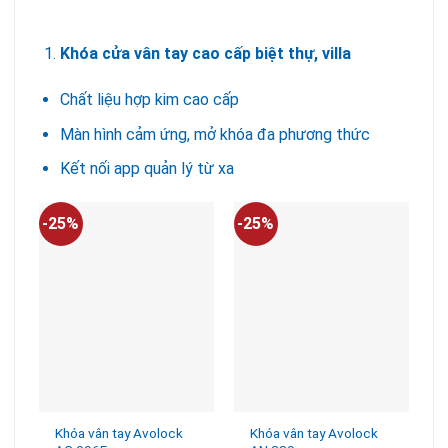
13.900.000VND.
Khóa cửa vân tay cao cấp biệt thự, villa
Chất liệu hợp kim cao cấp
Màn hình cảm ứng, mở khóa đa phương thức
Kết nối app quản lý từ xa
-25%
-25%
-
Khóa vân tay Avolock
Khóa vân tay Avolock