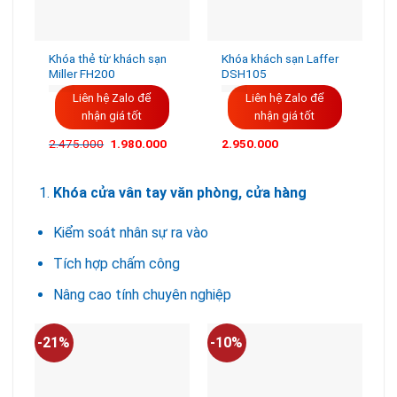
Khóa thẻ từ khách sạn
Khóa khách sạn Laffer
Miller FH200
DSH105
Liên hệ Zalo để
Liên hệ Zalo để
nhận giá tốt
nhận giá tốt
2.475.000
1.980.000
2.950.000
Khóa cửa vân tay văn phòng, cửa hàng
Kiểm soát nhân sự ra vào
Tích hợp chấm công
Nâng cao tính chuyên nghiệp
-21%
-10%
-