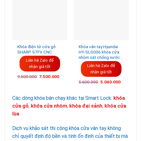
Khóa điện tử cửa gỗ
Khóa vân tay Hyundai
SHARP S7FV CNC
HY-SLS006 khóa cửa
nhôm sắt chống nước
Liên hệ Zalo để
Liên hệ Zalo để
nhận giá tốt
nhận giá tốt
Giá
Giá
9.500.000
7.500.000
gốc
hiện
Giá
Giá
5.600.000
5.040.000
là:
tại
gốc
hiện
9.500.000VND.
là:
là:
tại
7.500.000VND.
5.600.000VND.
là:
Các dòng khóa bán chạy khác tại Smart Lock:
khóa
5.040.000
cửa gỗ
,
khóa cửa nhôm
,
khóa đại sảnh
,
khóa cửa
lùa
Dịch vụ khảo sát thi công khóa cửa vân tay không
chỉ quyết định độ bền và tính ổn định của thiết bị mà