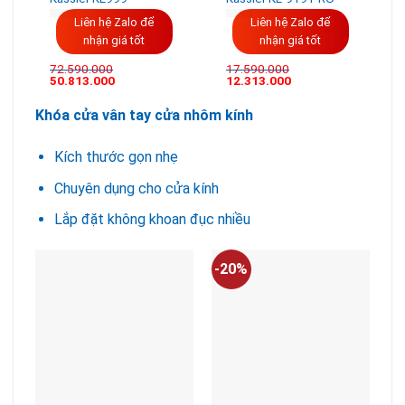
Liên hệ Zalo để
Liên hệ Zalo để
nhận giá tốt
nhận giá tốt
72.590.000
17.590.000
Giá
Giá
50.813.000
12.313.000
gốc
hiện
là:
tại
Khóa cửa vân tay cửa nhôm kính
72.590.000VND.
là:
50.813.000VND.
Kích thước gọn nhẹ
Chuyên dụng cho cửa kính
Lắp đặt không khoan đục nhiều
-20%
-