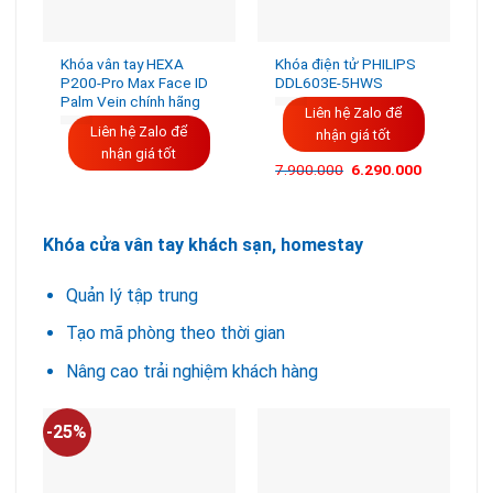
Khóa vân tay HEXA
Khóa điện tử PHILIPS
P200-Pro Max Face ID
DDL603E-5HWS
Palm Vein chính hãng
Liên hệ Zalo để
Liên hệ Zalo để
nhận giá tốt
nhận giá tốt
Giá
Giá
7.900.000
6.290.000
gốc
hiện
là:
tại
7.900.000VND.
là:
6.290.000
Khóa cửa vân tay khách sạn, homestay
Quản lý tập trung
Tạo mã phòng theo thời gian
Nâng cao trải nghiệm khách hàng
-25%
-