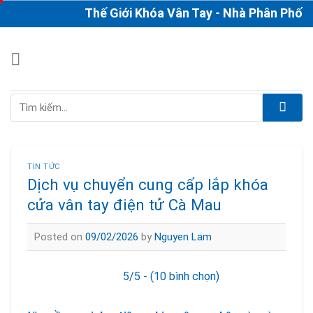
Skip
Thế Giới Khóa Vân Tay - Nhà Phân Phối & Thi
to
content
Tìm
kiếm:
TIN TỨC
Dịch vụ chuyển cung cấp lắp khóa
cửa vân tay điện tử Cà Mau
Posted on
09/02/2026
by
Nguyen Lam
5/5 - (10 bình chọn)