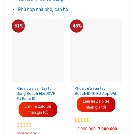
Phù hợp nhà phố, căn hộ
-51%
-45%
-
Khóa cửa vân tay tự
Khóa cửa vân tay
động Bosch EL600VF
Bosch ID40 EU App Wifi
EU Face ID
Liên hệ Zalo để
Liên hệ Zalo để
nhận giá tốt
nhận giá tốt
Được xếp
12.990.000
7.380.000
hạng
5.00
5
Được xếp
33.590.000