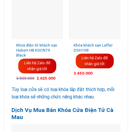
Khoá điện tử khách sạn
Khóa khách sạn Laffer
Hubert HB KSCN79
DSH108
Black
Liên hệ Zalo để
Liên hệ Zalo để
nhận giá tốt
nhận giá tốt
3.450.000
Giá
Giá
3.500.000
2.625.000
gốc
hiện
là:
tại
Tùy loại cửa sẽ có loại khóa lắp đặt thích hợp, mỗi
3.500.000VND.
là:
2.625.000VND.
loại khóa sẽ những chức năng khác nhau.
Dịch Vụ Mua Bán Khóa Cửa Điện Tử Cà
Mau