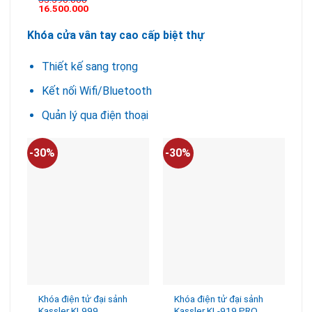
sao
hạng
5.00
5
16.500.000
sao
Khóa cửa vân tay cao cấp biệt thự
Thiết kế sang trọng
Kết nối Wifi/Bluetooth
Quản lý qua điện thoại
-30%
-30%
-
Khóa điện tử đại sảnh
Khóa điện tử đại sảnh
Kassler KL999
Kassler KL-919 PRO