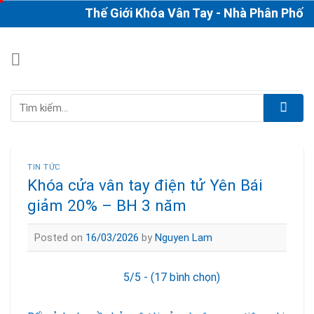
Skip
Thế Giới Khóa Vân Tay - Nhà Phân Phối & Th
to
content
Tìm
kiếm:
TIN TỨC
Khóa cửa vân tay điện tử Yên Bái
giảm 20% – BH 3 năm
Posted on
16/03/2026
by
Nguyen Lam
5/5 - (17 bình chọn)