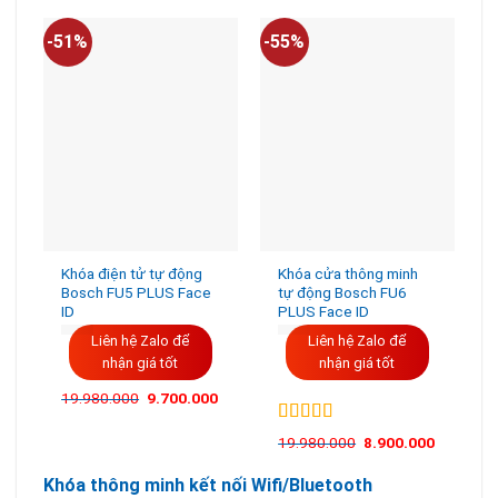
-51%
-55%
-
Khóa điện tử tự động
Khóa cửa thông minh
Bosch FU5 PLUS Face
tự động Bosch FU6
ID
PLUS Face ID
Liên hệ Zalo để
Liên hệ Zalo để
nhận giá tốt
nhận giá tốt
19.980.000
9.700.000
Được xếp
19.980.000
8.900.000
hạng
5.00
5
sao
Khóa thông minh kết nối Wifi/Bluetooth