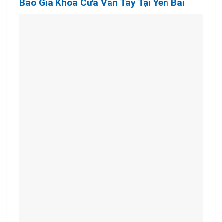
Báo Giá Khóa Cửa Vân Tay Tại Yên Bái