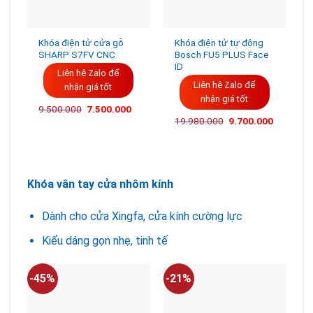
Khóa điện tử cửa gỗ
Khóa điện tử tự động
SHARP S7FV CNC
Bosch FU5 PLUS Face
ID
Liên hệ Zalo để
Liên hệ Zalo để
nhận giá tốt
nhận giá tốt
Giá
Giá
9.500.000
7.500.000
gốc
hiện
19.980.000
9.700.000
là:
tại
9.500.000VND.
là:
7.500.000VND.
Khóa vân tay cửa nhôm kính
Dành cho cửa Xingfa, cửa kính cường lực
Kiểu dáng gọn nhẹ, tinh tế
-45%
-21%
-