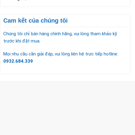
Cam kết của chúng tôi
Chúng tôi chỉ bán hàng chính hãng, vui lòng tham khảo kỹ
trước khi đặt mua.
Mọi nhu cầu cần giải đáp, vui lòng liên hệ trực tiếp hotline:
0932.684.339
CÔNG TY TNHH TM & DV KC HOME
MST: 0318018538
Hotline
0932 684 339
(24/7)
Head Office
XEM BẢN ĐỒ ĐƯỜNG ĐI