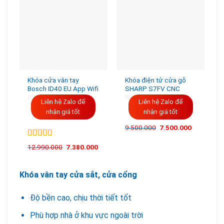
Khóa cửa vân tay
Khóa điện tử cửa gỗ
Bosch ID40 EU App Wifi
SHARP S7FV CNC
Liên hệ Zalo để
Liên hệ Zalo để
nhận giá tốt
nhận giá tốt
Giá
Giá
9.500.000
7.500.000
gốc
hiện
là:
tại
Được xếp
9.500.000VND.
là:
12.990.000
7.380.000
hạng
5.00
5
7.500.000
sao
Khóa vân tay cửa sắt, cửa cổng
Độ bền cao, chịu thời tiết tốt
Phù hợp nhà ở khu vực ngoài trời