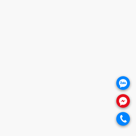
THANH XUÂN - HN (SHOWROOM PHILIPS)
Giờ mở cửa
HOTLINE
0932 684 339
HỖ TRỢ KHÁCH HÀNG
1. CHÍNH SÁCH BẢO HÀNH
2. CHÍNH SÁCH THANH TOÁN
3. CHÍNH SÁCH VẬN CHUYỂN
4. CHÍNH SÁCH ĐỔI TRẢ SẢN PHẨM
.
5. CHÍNH SÁCH BẢO VỆ KHÁCH HÀNG
.
THÔNG TIN WEBSITE
Giới thiệu
.
Báo giá khóa cửa
Khóa cửa vân tay